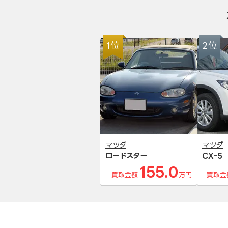
1位
2位
マツダ
マツダ
ロードスター
CX-5
155.0
買取金額
万円
買取金