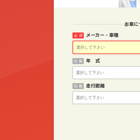
お車に
メーカー・車種
必 須
年 式
任 意
走行距離
任 意