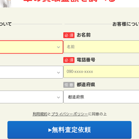
ついて
お客様につ
お名前
必 須
電話番号
必 須
都道府県
任 意
利用規約
と
プライバシーポリシー
に同意の上