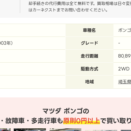
却手続きの代行費用は全て無料です。買取相場は日々変
はカーネクストまでお問い合わせください。
車種名
ボン
003年）
グレード
-
走行距離
80,8
駆動方式
2WD
地域
埼玉
マツダ ボンゴの
・故障車・多走行車も
原則0円以上
で買い取