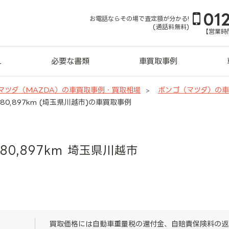
01
お電話ならその場で査定額が分かる!
(通話料無料)
【営業時間
れ
必要な書類
車買取事例
マツダ（MAZDA）の車買取事例・買取相場
ボンゴ（マツダ）の
80,897km (埼玉県川越市)の車買取事例
80,897km 埼玉県川越市
買取価格には自動車重量税の還付金、自賠責保険料の返