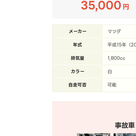
35,000
円
メーカー
マツダ
年式
平成15年（2
排気量
1,800cc
カラー
白
自走可否
可能
事故車