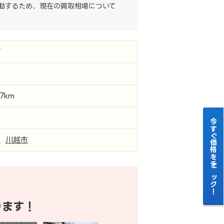
動するため、現在の買取相場について
ゴ
97km
今すぐ価格をチェック！
県
川越市
ります！