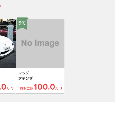
グ
5位
マツダ
アテンザ
.0
100.0
万円
買取金額
万円