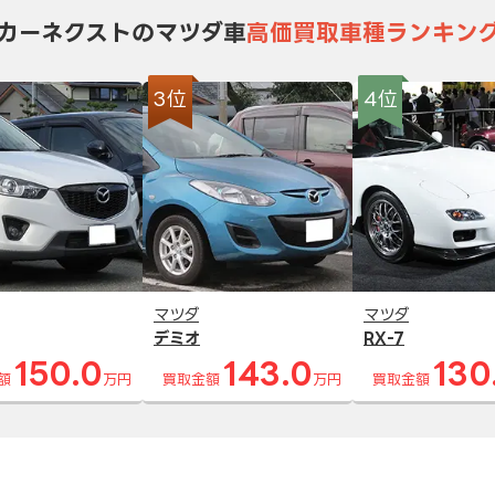
カーネクストのマツダ車
高価買取車種ランキン
3位
4位
マツダ
マツダ
デミオ
RX-7
150.0
143.0
130
額
万円
買取金額
万円
買取金額