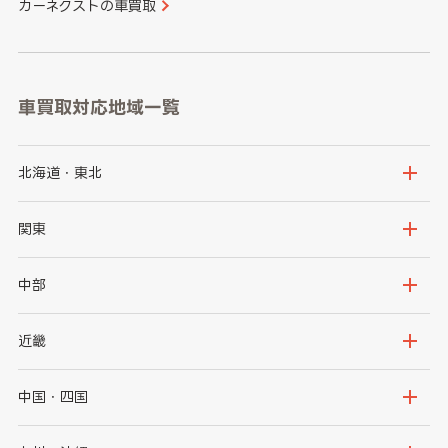
カーネクストの車買取
車買取対応地域一覧
北海道・東北
北海道
青森県
関東
岩手県
宮城県
茨城県
栃木県
中部
秋田県
山形県
群馬県
埼玉県
新潟県
富山県
近畿
福島県
千葉県
東京都
石川県
福井県
大阪府
兵庫県
中国・四国
神奈川県
山梨県
長野県