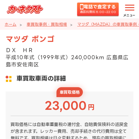
電話で査定する
通話料無料 8:00~22:00
メニュー
ホーム
車買取事例・買取相場
マツダ（MAZDA）の車買取事例
マツダ ボンゴ
ＤＸ ＨＲ
平成10年式（1999年式）240,000km 広島県広
島市安佐南区
車買取車両の詳細
車買取価格
23,000
円
買取価格には自動車重量税の還付金、自賠責保険料の返戻金
が含まれます。レッカー費用、売却手続きの代行費用は全て
無料です。買取相場は日々変動するため、現在の買取相場に