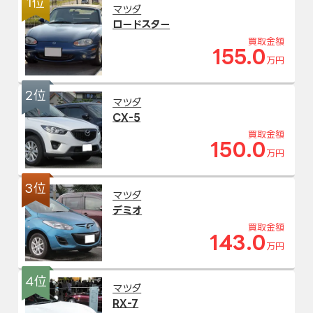
1位
マツダ
ロードスター
買取金額
155.0
万円
2位
マツダ
CX-5
買取金額
150.0
万円
3位
マツダ
デミオ
買取金額
143.0
万円
4位
マツダ
RX-7