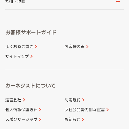
京都府
滋賀県
鳥取県
島根県
九州・沖縄
岐阜県
静岡県
奈良県
三重県
岡山県
広島県
福岡県
佐賀県
愛知県
和歌山県
お客様サポートガイド
山口県
徳島県
長崎県
熊本県
よくあるご質問
お客様の声
香川県
愛媛県
大分県
宮崎県
サイトマップ
高知県
鹿児島県
沖縄県
カーネクストについて
運営会社
利用規約
個人情報保護方針
反社会的勢力排除宣言
スポンサーシップ
お知らせ