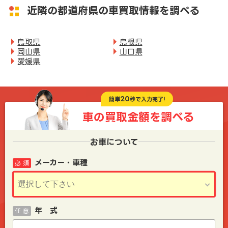
近隣の都道府県の車買取情報を調べる
鳥取県
島根県
岡山県
山口県
愛媛県
20
簡単
秒で入力完了!
車の買取金額を
調べる
お車について
メーカー・車種
必 須
年 式
任 意