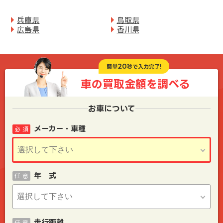
兵庫県
鳥取県
広島県
香川県
20
簡単
秒で入力完了!
車の買取金額を
調べる
お車について
メーカー・車種
必 須
年 式
任 意
走行距離
任 意