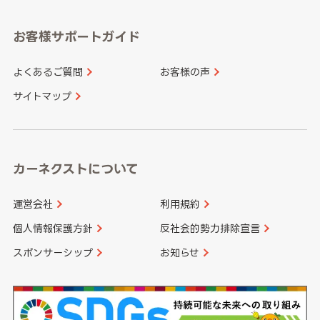
愛知県
和歌山県
お客様サポートガイド
山口県
徳島県
長崎県
熊本県
よくあるご質問
お客様の声
香川県
愛媛県
大分県
宮崎県
サイトマップ
高知県
鹿児島県
沖縄県
カーネクストについて
運営会社
利用規約
個人情報保護方針
反社会的勢力排除宣言
スポンサーシップ
お知らせ