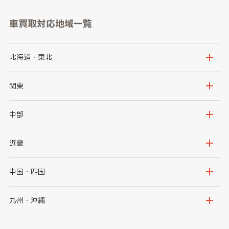
車買取対応地域一覧
北海道・東北
北海道
青森県
関東
岩手県
宮城県
茨城県
栃木県
中部
秋田県
山形県
群馬県
埼玉県
新潟県
富山県
近畿
福島県
千葉県
東京都
石川県
福井県
大阪府
兵庫県
中国・四国
神奈川県
山梨県
長野県
京都府
滋賀県
鳥取県
島根県
九州・沖縄
岐阜県
静岡県
奈良県
三重県
岡山県
広島県
福岡県
佐賀県