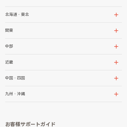
北海道・東北
北海道
青森県
関東
岩手県
宮城県
茨城県
栃木県
中部
秋田県
山形県
群馬県
埼玉県
新潟県
富山県
近畿
福島県
千葉県
東京都
石川県
福井県
大阪府
兵庫県
中国・四国
神奈川県
山梨県
長野県
京都府
滋賀県
鳥取県
島根県
九州・沖縄
岐阜県
静岡県
奈良県
三重県
岡山県
広島県
福岡県
佐賀県
愛知県
和歌山県
お客様サポートガイド
山口県
徳島県
長崎県
熊本県