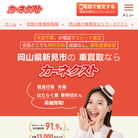
電話で査定する
通話料無料 8:00~22:00
メニュー
ホーム
全国の車買取情報
岡山県の車買取ならカーネクスト
岡山県新見市の車買取ならカーネ
来店不要。
お電話で
スピード査定
全国どこでも
無料引取
減額なし。
買取金額保証
の
なら
岡山県新見市
車買取