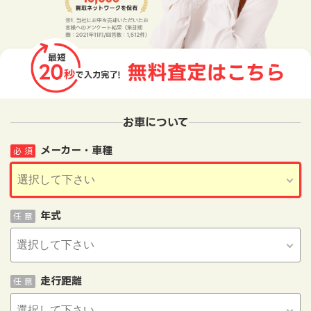
お車について
メーカー・車種
必 須
年式
任 意
走行距離
任 意