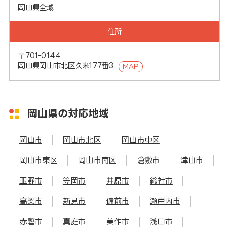
岡山県全域
住所
〒701-0144
岡山県岡山市北区久米177番3
MAP
岡山県の対応地域
岡山市
岡山市北区
岡山市中区
岡山市東区
岡山市南区
倉敷市
津山市
玉野市
笠岡市
井原市
総社市
高梁市
新見市
備前市
瀬戸内市
赤磐市
真庭市
美作市
浅口市