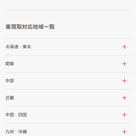
車買取対応地域一覧
北海道・東北
北海道
青森県
関東
岩手県
宮城県
茨城県
栃木県
中部
秋田県
山形県
群馬県
埼玉県
新潟県
富山県
近畿
福島県
千葉県
東京都
石川県
福井県
大阪府
兵庫県
中国・四国
神奈川県
山梨県
長野県
京都府
滋賀県
鳥取県
島根県
九州・沖縄