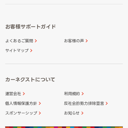
岐阜県
静岡県
奈良県
三重県
岡山県
広島県
福岡県
佐賀県
愛知県
和歌山県
お客様サポートガイド
山口県
徳島県
長崎県
熊本県
よくあるご質問
お客様の声
香川県
愛媛県
大分県
宮崎県
サイトマップ
高知県
鹿児島県
沖縄県
カーネクストについて
運営会社
利用規約
個人情報保護方針
反社会的勢力排除宣言
スポンサーシップ
お知らせ