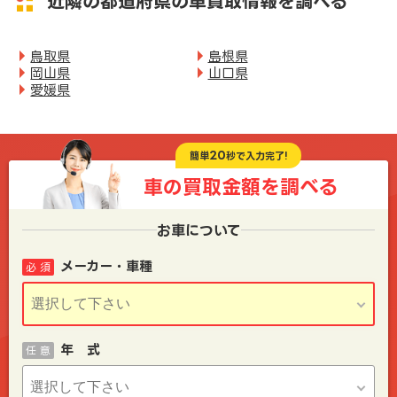
近隣の都道府県の車買取情報を調べる
鳥取県
島根県
岡山県
山口県
愛媛県
20
簡単
秒で入力完了!
車の買取金額を
調べる
お車について
メーカー・車種
必 須
年 式
任 意