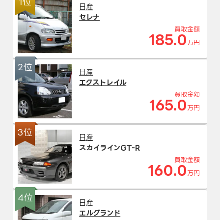
1位
日産
セレナ
買取金額
185.0
万円
2位
日産
エクストレイル
買取金額
165.0
万円
3位
日産
スカイラインGT-R
買取金額
160.0
万円
4位
日産
エルグランド