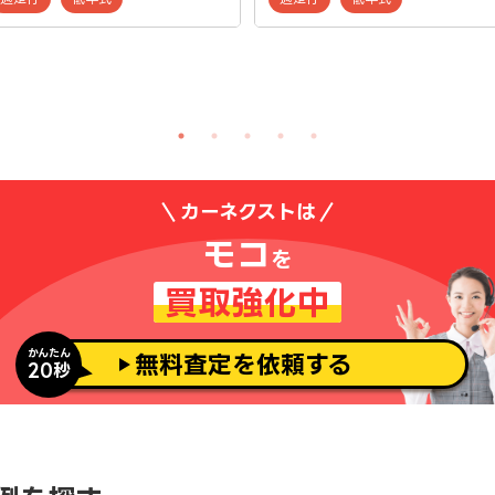
カーネクストは
モコ
を
買取強化中
かんたん
無料査定を依頼する
20秒