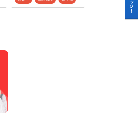
買取地域：
成約日：
20
低年式