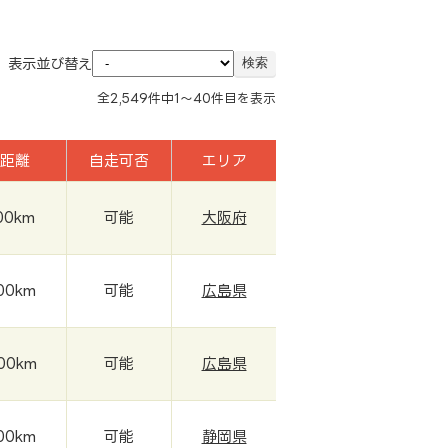
表示並び替え
全
2,549
件中
1～40
件目を表示
距離
自走可否
エリア
00km
可能
大阪府
00km
可能
広島県
00km
可能
広島県
00km
可能
静岡県