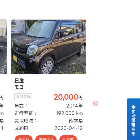
日産
モコ
20,000
買取金額
円
円
日産
2年
年式：
2014年
モコ
今すぐ価格をチェック！
km
走行距離：
192,000 km
2
買取金額
県
買取地域：
熊本県
年式：
24
成約日：
2023-04-12
走行距離：
過走行
車検切れ
低年式