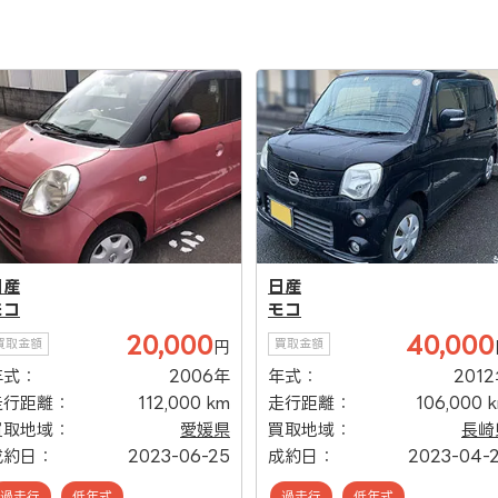
日産
日産
モコ
モコ
20,000
40,000
買取金額
買取金額
円
年式：
2006年
年式：
201
走行距離：
112,000 km
走行距離：
106,000 
買取地域：
愛媛県
買取地域：
長崎
成約日：
2023-06-25
成約日：
2023-04-
過走行
低年式
過走行
低年式