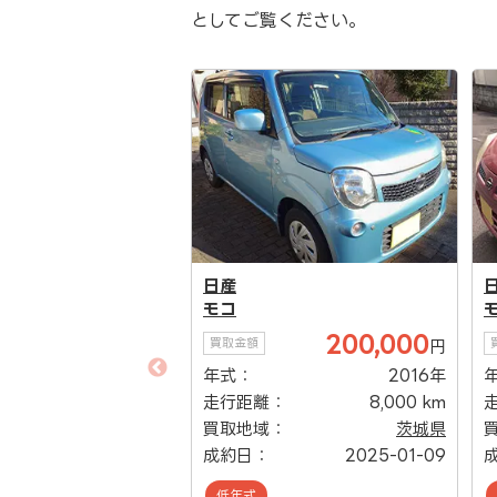
としてご覧ください。
日産
モコ
200,000
買取金額
円
年式：
2016年
走行距離：
8,000 km
27,000
円
買取地域：
茨城県
2007年
成約日：
2025-01-09
：
79,000 km
低年式