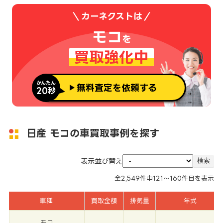
カーネクストは
モコ
を
買取強化中
かんたん
無料査定を依頼する
20秒
日産 モコの車買取事例を探す
表示並び替え
全
2,549
件中
121～160
件目を表示
車種
買取金額
排気量
年式
モコ