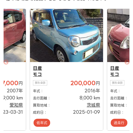
日産
日産
モコ
モコ
27,000
200,000
円
円
買取金額
買取金額
2007年
2016年
年式：
年式：
79,000 km
8,000 km
走行距離：
走行距離：
愛知県
茨城県
買取地域：
買取地域：
023-03-31
2025-01-09
成約日：
成約日：
低年式
過走行