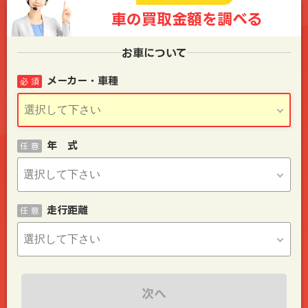
車の買取金額を
調べる
お車について
メーカー・車種
必 須
年 式
任 意
走行距離
任 意
次へ