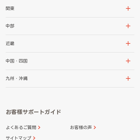
北海道
青森県
関東
岩手県
宮城県
茨城県
栃木県
中部
秋田県
山形県
群馬県
埼玉県
新潟県
富山県
近畿
福島県
千葉県
東京都
石川県
福井県
大阪府
兵庫県
中国・四国
神奈川県
山梨県
長野県
京都府
滋賀県
鳥取県
島根県
九州・沖縄
岐阜県
静岡県
奈良県
三重県
岡山県
広島県
福岡県
佐賀県
愛知県
和歌山県
お客様サポートガイド
山口県
徳島県
長崎県
熊本県
よくあるご質問
お客様の声
香川県
愛媛県
大分県
宮崎県
サイトマップ