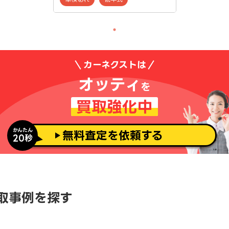
カーネクストは
オッティ
を
買取強化中
かんたん
無料査定を依頼する
20秒
取事例を探す