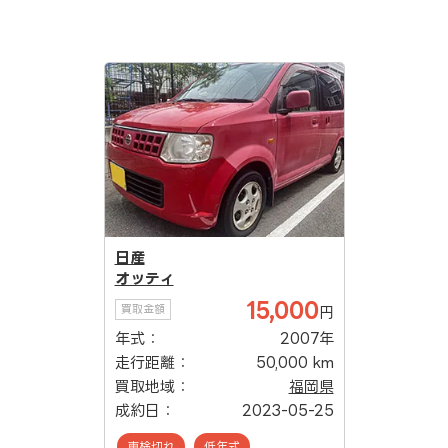
日産
オッティ
15,000
買取金額
円
年式：
2007年
走行距離：
50,000 km
買取地域：
福岡県
成約日：
2023-05-25
車検切れ
低年式