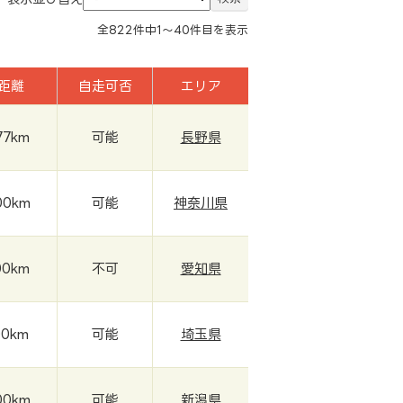
全
822
件中
1～40
件目を表示
距離
自走可否
エリア
77km
可能
長野県
00km
可能
神奈川県
00km
不可
愛知県
00km
可能
埼玉県
00km
可能
新潟県