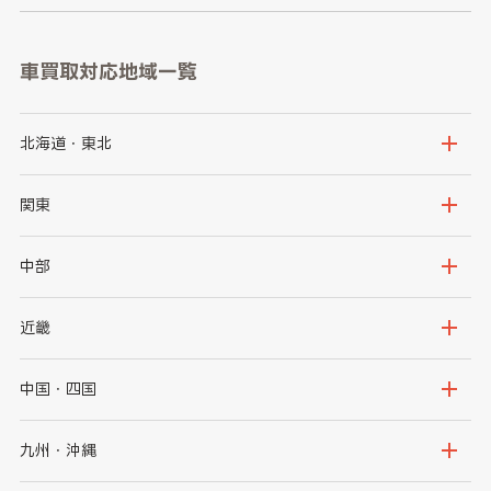
車買取対応地域一覧
北海道・東北
北海道
青森県
関東
岩手県
宮城県
茨城県
栃木県
中部
秋田県
山形県
群馬県
埼玉県
新潟県
富山県
近畿
福島県
千葉県
東京都
石川県
福井県
大阪府
兵庫県
中国・四国
神奈川県
山梨県
長野県
京都府
滋賀県
鳥取県
島根県
九州・沖縄