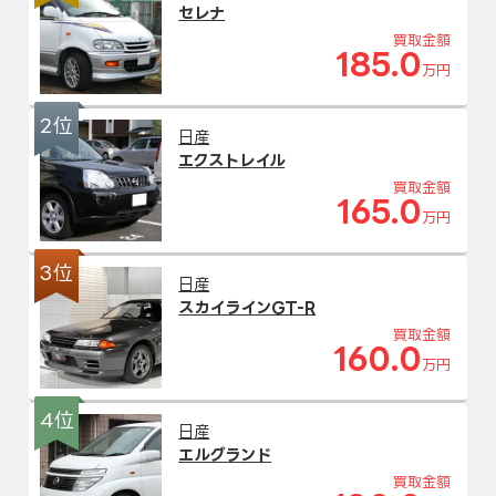
セレナ
買取金額
185.0
万円
2位
日産
エクストレイル
買取金額
165.0
万円
3位
日産
スカイラインGT-R
買取金額
160.0
万円
4位
日産
エルグランド
買取金額