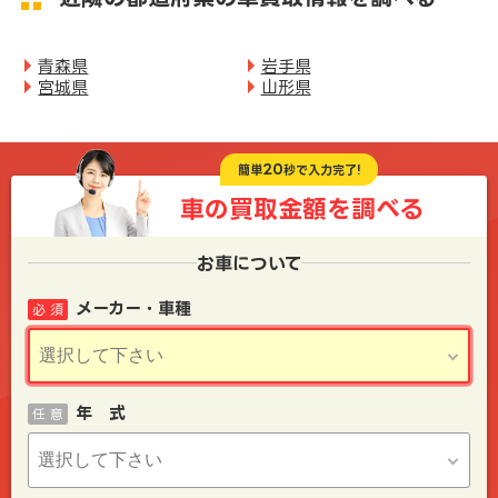
青森県
岩手県
宮城県
山形県
20
簡単
秒で入力完了!
車の買取金額を
調べる
お車について
メーカー・車種
必 須
年 式
任 意