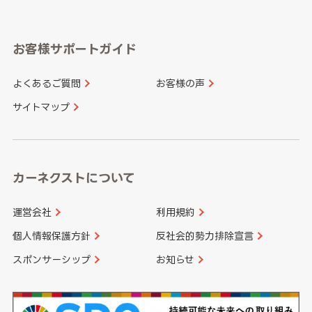
岐阜県
静岡県
奈良県
三重県
岡山県
広島県
福岡県
佐賀県
愛知県
和歌山県
お客様サポートガイド
山口県
徳島県
長崎県
熊本県
よくあるご質問
お客様の声
香川県
愛媛県
大分県
宮崎県
サイトマップ
高知県
鹿児島県
沖縄県
カーネクストについて
運営会社
利用規約
個人情報保護方針
反社会的勢力排除宣言
スポンサーシップ
お知らせ