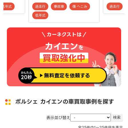
低年式
過走行
事故車
傷·へこみ
過走行
低年式
カーネクストは
カイエン
を
買取強化中
かんたん
無料査定を依頼する
20秒
ポルシェ カイエンの車買取事例を探す
表示並び替え
全
25
件中
1～25
件目を表示