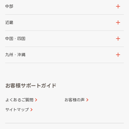
岩手県
宮城県
茨城県
栃木県
中部
秋田県
山形県
群馬県
埼玉県
新潟県
富山県
近畿
福島県
千葉県
東京都
石川県
福井県
大阪府
兵庫県
中国・四国
神奈川県
山梨県
長野県
京都府
滋賀県
鳥取県
島根県
九州・沖縄
岐阜県
静岡県
奈良県
三重県
岡山県
広島県
福岡県
佐賀県
愛知県
和歌山県
お客様サポートガイド
山口県
徳島県
長崎県
熊本県
よくあるご質問
お客様の声
香川県
愛媛県
大分県
宮崎県
サイトマップ
高知県
鹿児島県
沖縄県