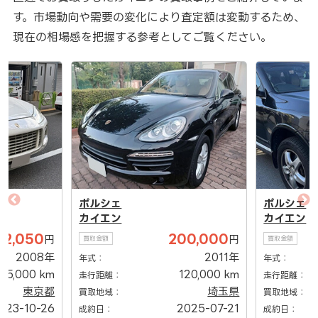
す。市場動向や需要の変化により査定額は変動するため、
現在の相場感を把握する参考としてご覧ください。
ポルシェ
ポルシェ
カイエン
カイエン
62,050
200,000
円
円
買取金額
買取金額
2008年
2011年
年式：
年式：
135,000 km
120,000 km
走行距離：
走行距離：
東京都
埼玉県
買取地域：
買取地域：
023-10-26
2025-07-21
成約日：
成約日：