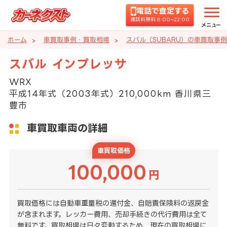
電話で査定する
通話料無料 8:00~22:00
メニュー
ホーム
車買取事例・買取相場
スバル（SUBARU）の車買取事
スバル インプレッサ
WRX
平成14年式（2003年式）210,000km 香川県三
豊市
車買取車両の詳細
車買取価格
100,000
円
買取価格には自動車重量税の還付金、自賠責保険料の返戻金
が含まれます。レッカー費用、売却手続きの代行費用は全て
無料です。買取相場は日々変動するため、現在の買取相場に