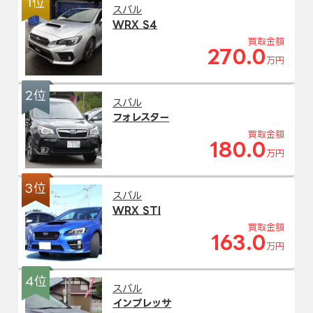
1位
スバル
WRX S4
買取金額
270.0
万円
2位
スバル
フォレスター
買取金額
180.0
万円
3位
スバル
WRX STI
買取金額
163.0
万円
4位
スバル
インプレッサ