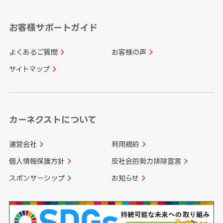
福岡県
佐賀県
愛知県
和歌山県
お客様サポートガイド
山口県
徳島県
長崎県
熊本県
よくあるご質問
お客様の声
香川県
愛媛県
大分県
宮崎県
サイトマップ
高知県
鹿児島県
沖縄県
カーネクストについて
運営会社
利用規約
個人情報保護方針
反社会的勢力排除宣言
スポンサーシップ
お知らせ