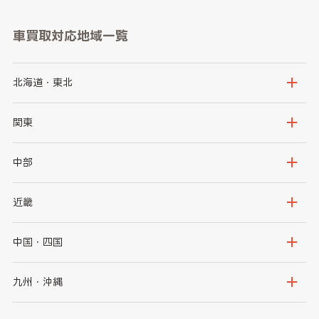
車買取対応地域一覧
北海道・東北
北海道
青森県
関東
岩手県
宮城県
茨城県
栃木県
中部
秋田県
山形県
群馬県
埼玉県
新潟県
富山県
近畿
福島県
千葉県
東京都
石川県
福井県
大阪府
兵庫県
中国・四国
神奈川県
山梨県
長野県
京都府
滋賀県
鳥取県
島根県
九州・沖縄
岐阜県
静岡県
奈良県
三重県
岡山県
広島県