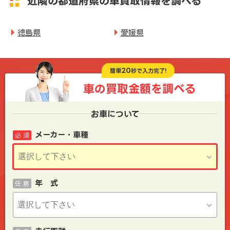
近隣の都道府県の車買取情報を調べる
徳島県
愛媛県
20
簡単
秒で入力完了!
車の買取金額を
調べる
お車について
メーカー・車種
必 須
年 式
任 意