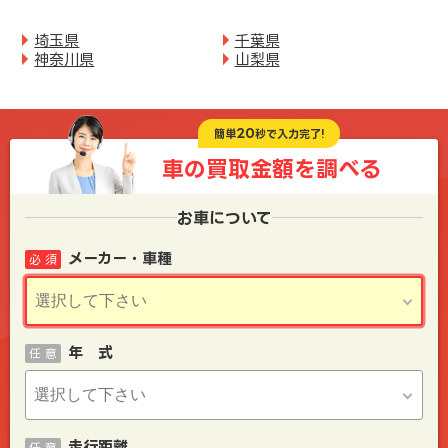
埼玉県
千葉県
神奈川県
山梨県
20
簡単
秒で入力完了!
車の買取金額を
調べる
お車について
メーカー・車種
必 須
年 式
任 意
走行距離
任 意