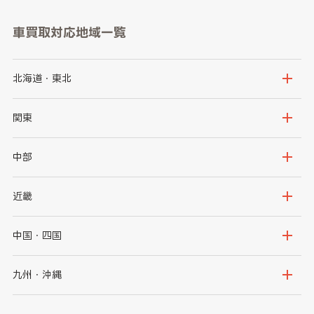
車買取対応地域一覧
北海道・東北
北海道
青森県
関東
岩手県
宮城県
茨城県
栃木県
中部
秋田県
山形県
群馬県
埼玉県
新潟県
富山県
近畿
福島県
千葉県
東京都
石川県
福井県
大阪府
兵庫県
中国・四国
神奈川県
山梨県
長野県
京都府
滋賀県
鳥取県
島根県
九州・沖縄
岐阜県
静岡県
奈良県
三重県
岡山県
広島県
福岡県
佐賀県