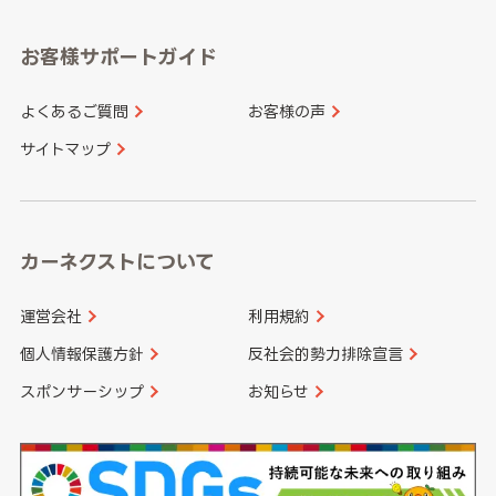
愛知県
和歌山県
お客様サポートガイド
山口県
徳島県
長崎県
熊本県
よくあるご質問
お客様の声
香川県
愛媛県
大分県
宮崎県
サイトマップ
高知県
鹿児島県
沖縄県
カーネクストについて
運営会社
利用規約
個人情報保護方針
反社会的勢力排除宣言
スポンサーシップ
お知らせ