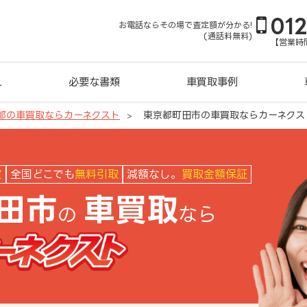
01
お電話ならその場で査定額が分かる!
(通話料無料)
【営業時間
れ
必要な書類
車買取事例
都の車買取ならカーネクスト
東京都町田市の車買取ならカーネクス
クスト
定
全国どこでも
無料引取
減額なし。
買取金額保証
田市
車買取
の
なら