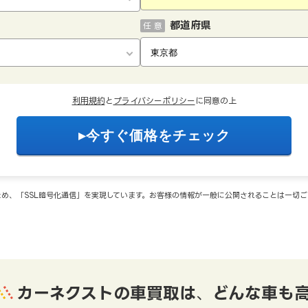
都道府県
任 意
利用規約
と
プライバシーポリシー
に同意の上
め、「SSL暗号化通信」を実現しています。お客様の情報が一般に公開されることは一切
カーネクストの車買取は
、
どんな車も