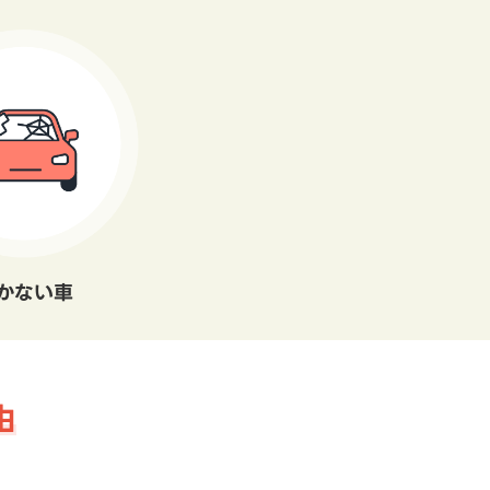
かない車
由
。