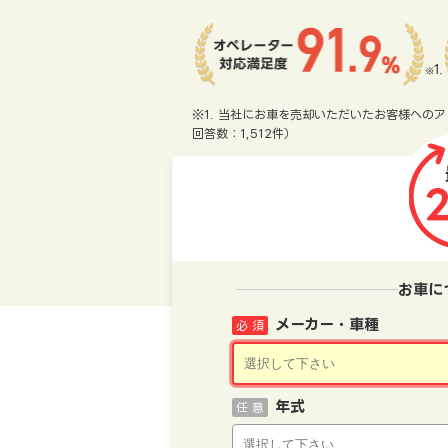
※1. 当社にお車を売却いただいたお客様へのア
回答数：1,512件）
お車に
メーカー・車種
必 須
年式
任 意