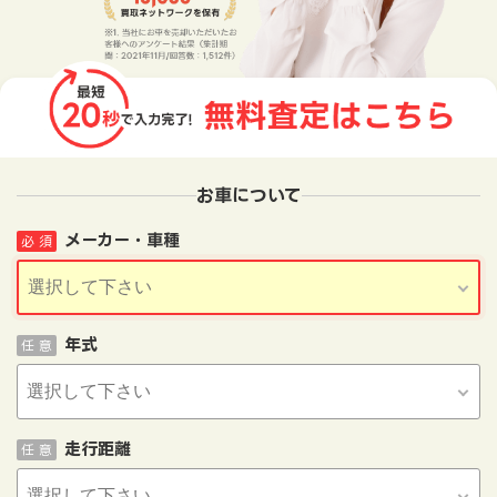
お車について
メーカー・車種
必 須
年式
任 意
走行距離
任 意