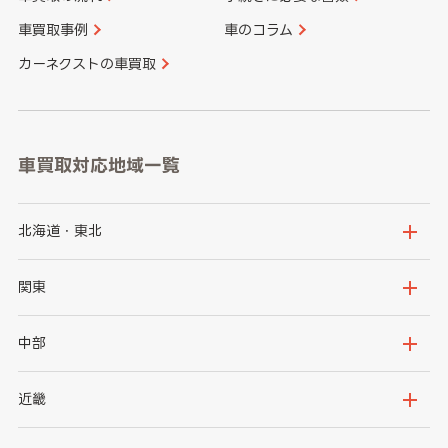
車買取事例
車のコラム
カーネクストの車買取
車買取対応地域一覧
北海道・東北
北海道
青森県
関東
岩手県
宮城県
茨城県
栃木県
中部
秋田県
山形県
群馬県
埼玉県
新潟県
富山県
近畿
福島県
千葉県
東京都