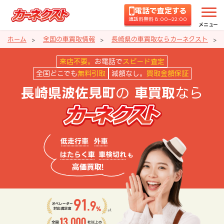
電話で査定する
通話料無料 8:00~22:00
メニュー
ホーム
全国の車買取情報
長崎県の車買取ならカーネクスト
長崎県波佐見町の車買取ならカー
来店不要。
お電話で
スピード査定
全国どこでも
無料引取
減額なし。
買取金額保証
の
なら
長崎県波佐見町
車買取