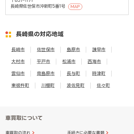
〒857-1171
長崎県佐世保市沖新町5番1号
MAP
長崎県の対応地域
長崎市
佐世保市
島原市
諫早市
大村市
平戸市
松浦市
西海市
雲仙市
南島原市
長与町
時津町
東彼杵町
川棚町
波佐見町
佐々町
車買取について
車買取の流れ
手続きに必要な書類