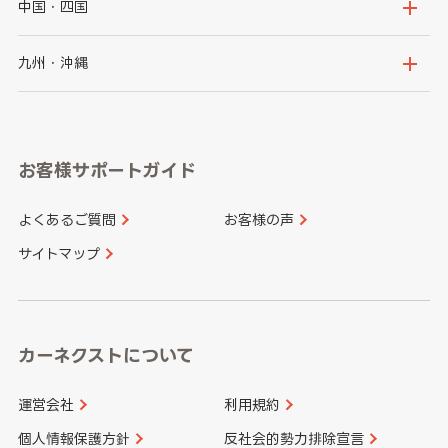
石川県
福井県
大阪府
兵庫県
中国・四国
神奈川県
山梨県
長野県
京都府
滋賀県
鳥取県
島根県
九州・沖縄
岐阜県
静岡県
奈良県
三重県
岡山県
広島県
福岡県
佐賀県
愛知県
和歌山県
お客様サポートガイド
山口県
徳島県
長崎県
熊本県
よくあるご質問
お客様の声
香川県
愛媛県
大分県
宮崎県
サイトマップ
高知県
鹿児島県
沖縄県
カーネクストについて
運営会社
利用規約
個人情報保護方針
反社会的勢力排除宣言