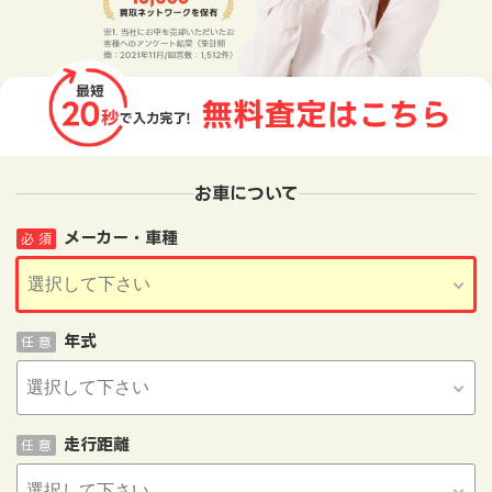
お車について
メーカー・車種
必 須
年式
任 意
走行距離
任 意