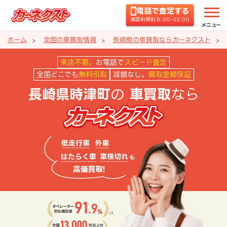
電話で査定する
通話料無料 8:00~22:00
メニュー
ホーム
全国の車買取情報
長崎県の車買取ならカーネクスト
長崎県時津町の車買取ならカーネ
来店不要。
お電話で
スピード査定
全国どこでも
無料引取
減額なし。
買取金額保証
の
なら
長崎県時津町
車買取