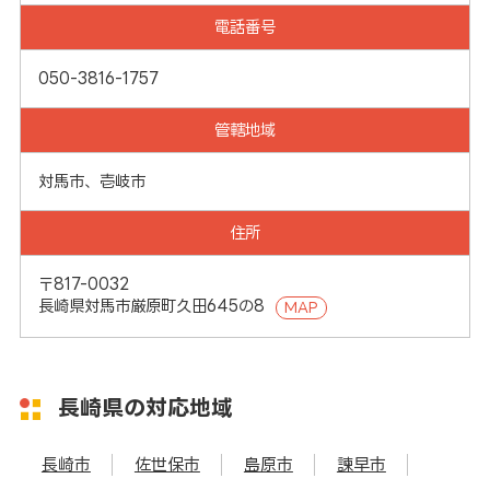
電話番号
050-3816-1757
管轄地域
対馬市、壱岐市
住所
〒817-0032
長崎県対馬市厳原町久田645の8
MAP
長崎県の対応地域
長崎市
佐世保市
島原市
諫早市