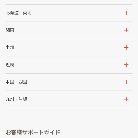
北海道・東北
北海道
青森県
関東
岩手県
宮城県
茨城県
栃木県
中部
秋田県
山形県
群馬県
埼玉県
新潟県
富山県
近畿
福島県
千葉県
東京都
石川県
福井県
大阪府
兵庫県
中国・四国
神奈川県
山梨県
長野県
京都府
滋賀県
鳥取県
島根県
九州・沖縄
岐阜県
静岡県
奈良県
三重県
岡山県
広島県
福岡県
佐賀県
愛知県
和歌山県
お客様サポートガイド
山口県
徳島県
長崎県
熊本県