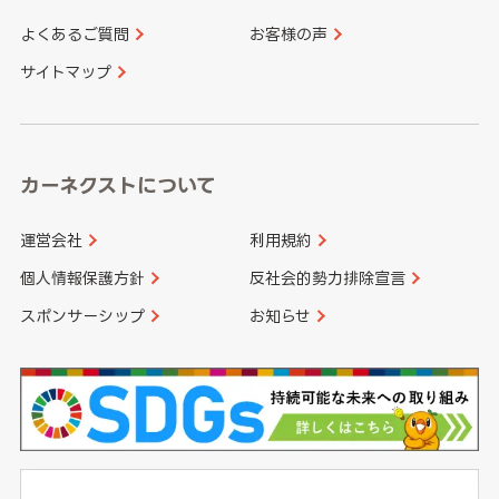
よくあるご質問
お客様の声
香川県
愛媛県
大分県
宮崎県
サイトマップ
高知県
鹿児島県
沖縄県
カーネクストについて
運営会社
利用規約
個人情報保護方針
反社会的勢力排除宣言
スポンサーシップ
お知らせ