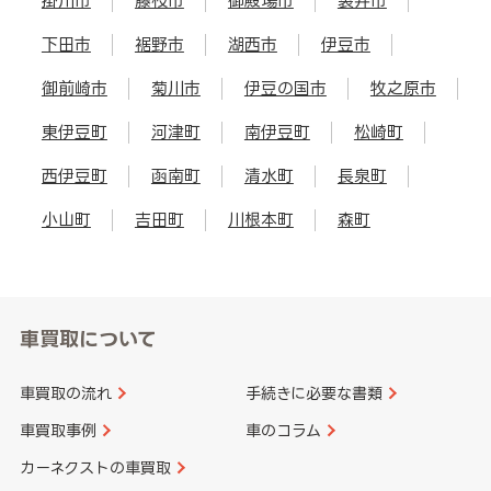
掛川市
藤枝市
御殿場市
袋井市
下田市
裾野市
湖西市
伊豆市
御前崎市
菊川市
伊豆の国市
牧之原市
東伊豆町
河津町
南伊豆町
松崎町
西伊豆町
函南町
清水町
長泉町
小山町
吉田町
川根本町
森町
車買取について
車買取の流れ
手続きに必要な書類
車買取事例
車のコラム
カーネクストの車買取