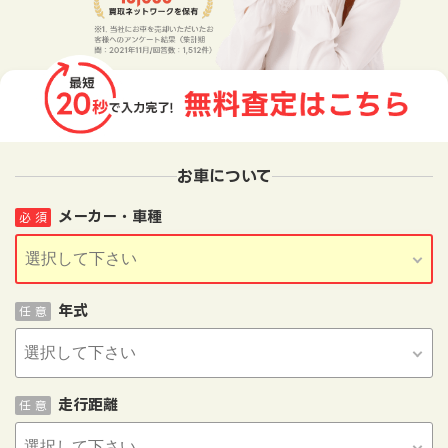
お車について
メーカー・車種
必 須
年式
任 意
走行距離
任 意