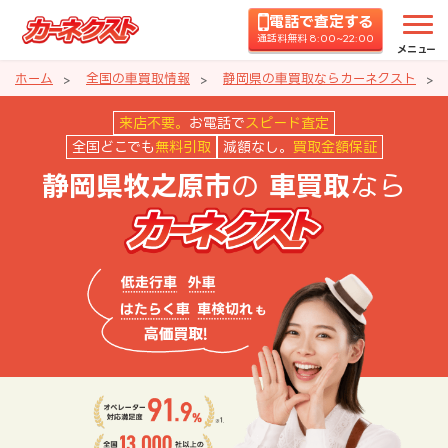
電話で査定する
通話料無料 8:00~22:00
メニュー
ホーム
全国の車買取情報
静岡県の車買取ならカーネクスト
静岡県牧之原市の車買取ならカー
来店不要。
お電話で
スピード査定
全国どこでも
無料引取
減額なし。
買取金額保証
の
なら
静岡県牧之原市
車買取