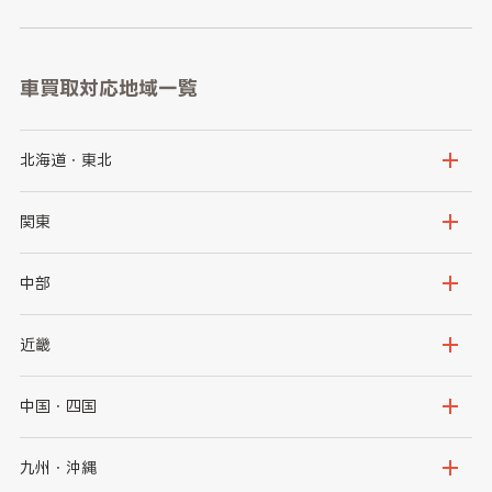
車買取対応地域一覧
北海道・東北
北海道
青森県
関東
岩手県
宮城県
茨城県
栃木県
中部
秋田県
山形県
群馬県
埼玉県
新潟県
富山県
近畿
福島県
千葉県
東京都
石川県
福井県
大阪府
兵庫県
中国・四国
神奈川県
山梨県
長野県
京都府
滋賀県
鳥取県
島根県
九州・沖縄