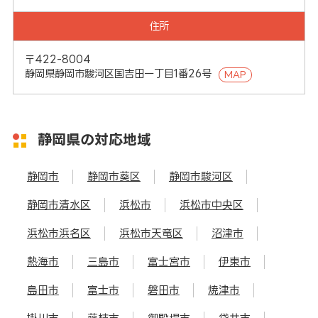
住所
〒422-8004
静岡県静岡市駿河区国吉田一丁目1番26号
MAP
静岡県の対応地域
静岡市
静岡市葵区
静岡市駿河区
静岡市清水区
浜松市
浜松市中央区
浜松市浜名区
浜松市天竜区
沼津市
熱海市
三島市
富士宮市
伊東市
島田市
富士市
磐田市
焼津市