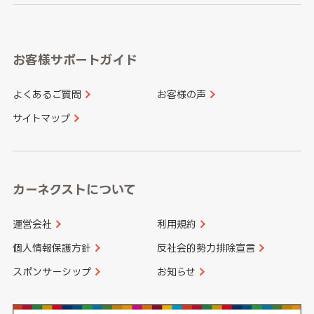
岐阜県
静岡県
奈良県
三重県
岡山県
広島県
福岡県
佐賀県
愛知県
和歌山県
お客様サポートガイド
山口県
徳島県
長崎県
熊本県
よくあるご質問
お客様の声
香川県
愛媛県
大分県
宮崎県
サイトマップ
高知県
鹿児島県
沖縄県
カーネクストについて
運営会社
利用規約
個人情報保護方針
反社会的勢力排除宣言
スポンサーシップ
お知らせ