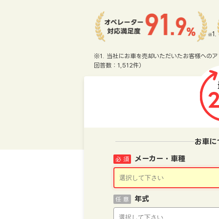
※1. 当社にお車を売却いただいたお客様へのア
回答数：1,512件）
お車に
メーカー・車種
必 須
年式
任 意