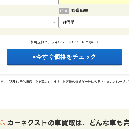
都道府県
任 意
利用規約
と
プライバシーポリシー
に同意の上
め、「SSL暗号化通信」を実現しています。お客様の情報が一般に公開されることは一切
カーネクストの車買取は
、
どんな車も