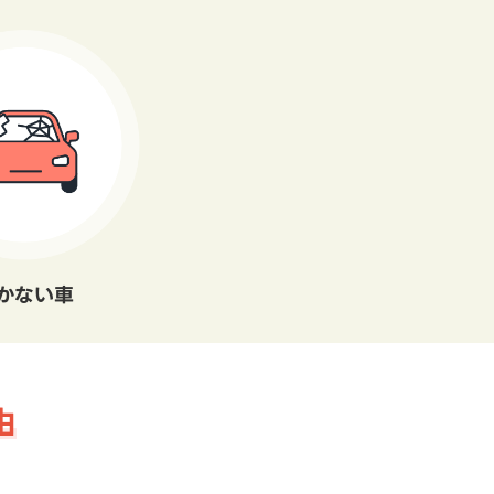
かない車
由
。