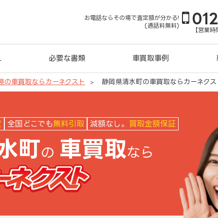
01
お電話ならその場で査定額が分かる!
(通話料無料)
【営業時間
れ
必要な書類
車買取事例
県の車買取ならカーネクスト
静岡県清水町の車買取ならカーネクス
クスト
定
全国どこでも
無料引取
減額なし。
買取金額保証
水町
車買取
の
なら