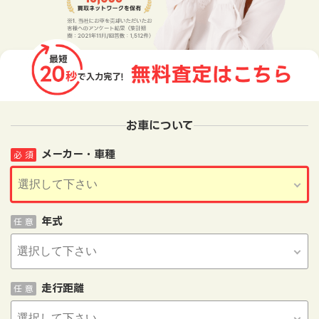
お車について
メーカー・車種
必 須
年式
任 意
走行距離
任 意