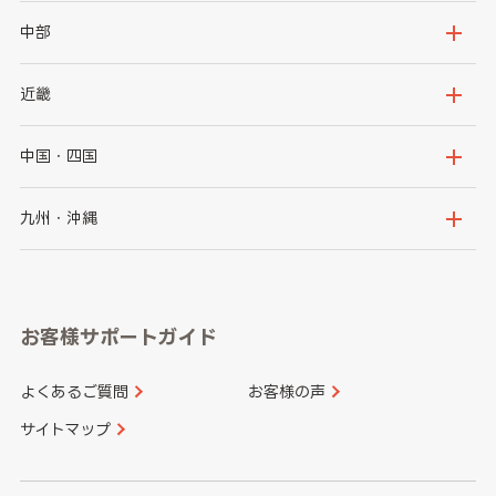
岩手県
宮城県
茨城県
栃木県
中部
秋田県
山形県
群馬県
埼玉県
新潟県
富山県
近畿
福島県
千葉県
東京都
石川県
福井県
大阪府
兵庫県
中国・四国
神奈川県
山梨県
長野県
京都府
滋賀県
鳥取県
島根県
九州・沖縄
岐阜県
静岡県
奈良県
三重県
岡山県
広島県
福岡県
佐賀県
愛知県
和歌山県
お客様サポートガイド
山口県
徳島県
長崎県
熊本県
よくあるご質問
お客様の声
香川県
愛媛県
大分県
宮崎県
サイトマップ
高知県
鹿児島県
沖縄県