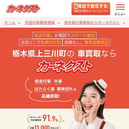
電話で査定する
通話料無料 8:00~22:00
メニュー
ホーム
全国の車買取情報
栃木県の車買取ならカーネクスト
栃木県上三川町の車買取ならカー
来店不要。
お電話で
スピード査定
全国どこでも
無料引取
減額なし。
買取金額保証
の
なら
栃木県上三川町
車買取