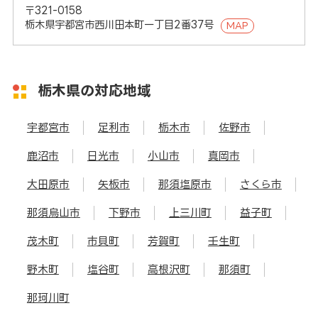
〒321-0158
栃木県宇都宮市西川田本町一丁目2番37号
MAP
栃木県の対応地域
宇都宮市
足利市
栃木市
佐野市
鹿沼市
日光市
小山市
真岡市
大田原市
矢板市
那須塩原市
さくら市
那須烏山市
下野市
上三川町
益子町
茂木町
市貝町
芳賀町
壬生町
野木町
塩谷町
高根沢町
那須町
那珂川町