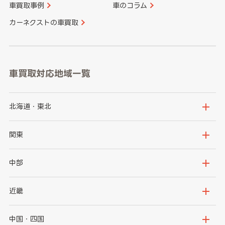
車買取事例
車のコラム
カーネクストの車買取
車買取対応地域一覧
北海道・東北
北海道
青森県
関東
岩手県
宮城県
茨城県
栃木県
中部
秋田県
山形県
群馬県
埼玉県
新潟県
富山県
近畿
福島県
千葉県
東京都
石川県
福井県
大阪府
兵庫県
中国・四国