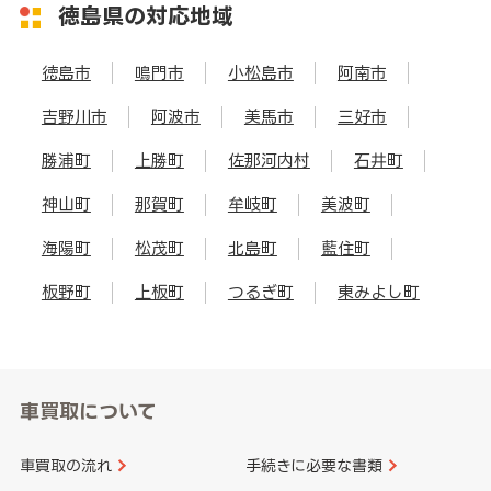
徳島県の対応地域
徳島市
鳴門市
小松島市
阿南市
吉野川市
阿波市
美馬市
三好市
勝浦町
上勝町
佐那河内村
石井町
神山町
那賀町
牟岐町
美波町
海陽町
松茂町
北島町
藍住町
板野町
上板町
つるぎ町
東みよし町
車買取について
車買取の流れ
手続きに必要な書類