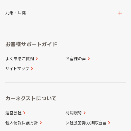
神奈川県
山梨県
長野県
京都府
滋賀県
鳥取県
島根県
九州・沖縄
岐阜県
静岡県
奈良県
三重県
岡山県
広島県
福岡県
佐賀県
愛知県
和歌山県
お客様サポートガイド
山口県
徳島県
長崎県
熊本県
よくあるご質問
お客様の声
香川県
愛媛県
大分県
宮崎県
サイトマップ
高知県
鹿児島県
沖縄県
カーネクストについて
運営会社
利用規約
個人情報保護方針
反社会的勢力排除宣言