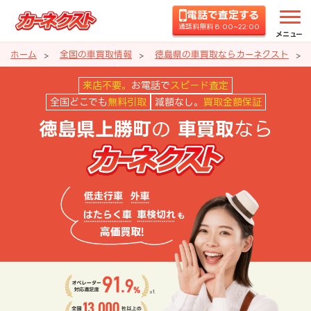
電話で査定する
通話料無料 8:00~22:00
メニュー
ホーム
全国の車買取情報
徳島県の車買取ならカーネクスト
徳島県上勝町の車買取ならカーネ
来店不要。
お電話で
スピード査定
全国どこでも
無料引取
減額なし。
買取金額保証
の
なら
徳島県上勝町
車買取