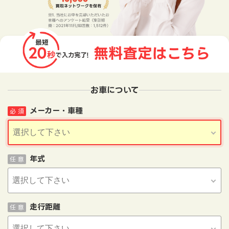
お車について
メーカー・車種
必 須
年式
任 意
走行距離
任 意