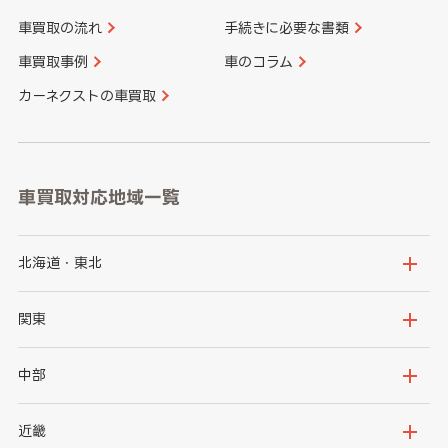
車買取の流れ
手続きに必要な書類
車買取事例
車のコラム
カーネクストの車買取
車買取対応地域一覧
北海道・東北
北海道
青森県
関東
岩手県
宮城県
茨城県
栃木県
中部
秋田県
山形県
群馬県
埼玉県
新潟県
富山県
近畿