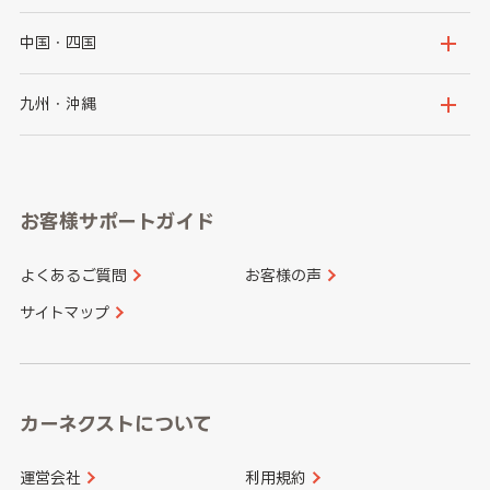
福島県
千葉県
東京都
石川県
福井県
大阪府
兵庫県
中国・四国
神奈川県
山梨県
長野県
京都府
滋賀県
鳥取県
島根県
九州・沖縄
岐阜県
静岡県
奈良県
三重県
岡山県
広島県
福岡県
佐賀県
愛知県
和歌山県
お客様サポートガイド
山口県
徳島県
長崎県
熊本県
よくあるご質問
お客様の声
香川県
愛媛県
大分県
宮崎県
サイトマップ
高知県
鹿児島県
沖縄県
カーネクストについて
運営会社
利用規約