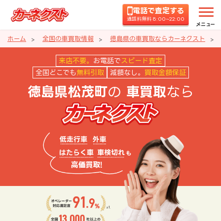
電話で査定する
通話料無料 8:00~22:00
メニュー
ホーム
全国の車買取情報
徳島県の車買取ならカーネクスト
徳島県松茂町の車買取ならカーネ
来店不要。
お電話で
スピード査定
全国どこでも
無料引取
減額なし。
買取金額保証
の
なら
徳島県松茂町
車買取