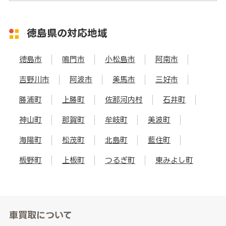
徳島県の対応地域
徳島市
鳴門市
小松島市
阿南市
吉野川市
阿波市
美馬市
三好市
勝浦町
上勝町
佐那河内村
石井町
神山町
那賀町
牟岐町
美波町
海陽町
松茂町
北島町
藍住町
板野町
上板町
つるぎ町
東みよし町
車買取について