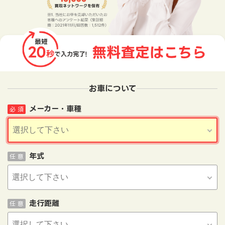
お車について
メーカー・車種
必 須
年式
任 意
走行距離
任 意