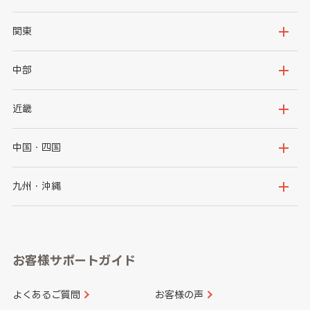
北海道
青森県
関東
岩手県
宮城県
茨城県
栃木県
中部
秋田県
山形県
群馬県
埼玉県
新潟県
富山県
近畿
福島県
千葉県
東京都
石川県
福井県
大阪府
兵庫県
中国・四国
神奈川県
山梨県
長野県
京都府
滋賀県
鳥取県
島根県
九州・沖縄
岐阜県
静岡県
奈良県
三重県
岡山県
広島県
福岡県
佐賀県
愛知県
和歌山県
お客様サポートガイド
山口県
徳島県
長崎県
熊本県
よくあるご質問
お客様の声
香川県
愛媛県
大分県
宮崎県