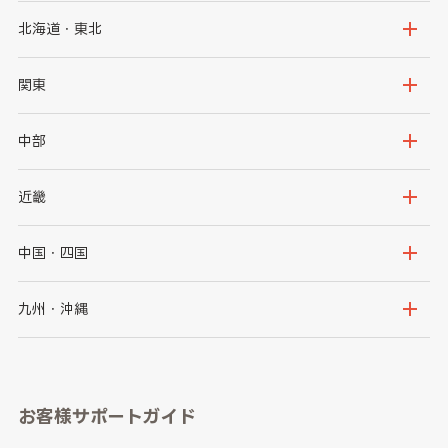
北海道・東北
北海道
青森県
関東
岩手県
宮城県
茨城県
栃木県
中部
秋田県
山形県
群馬県
埼玉県
新潟県
富山県
近畿
福島県
千葉県
東京都
石川県
福井県
大阪府
兵庫県
中国・四国
神奈川県
山梨県
長野県
京都府
滋賀県
鳥取県
島根県
九州・沖縄
岐阜県
静岡県
奈良県
三重県
岡山県
広島県
福岡県
佐賀県
愛知県
和歌山県
お客様サポートガイド
山口県
徳島県
長崎県
熊本県