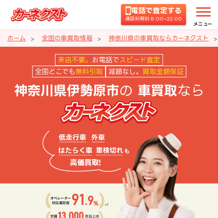
電話で査定する
通話料無料 8:00~22:00
メニュー
ホーム
全国の車買取情報
神奈川県の車買取ならカーネクスト
神奈川県伊勢原市の車買取ならカ
来店不要。
お電話で
スピード査定
全国どこでも
無料引取
減額なし。
買取金額保証
の
なら
神奈川県伊勢原市
車買取