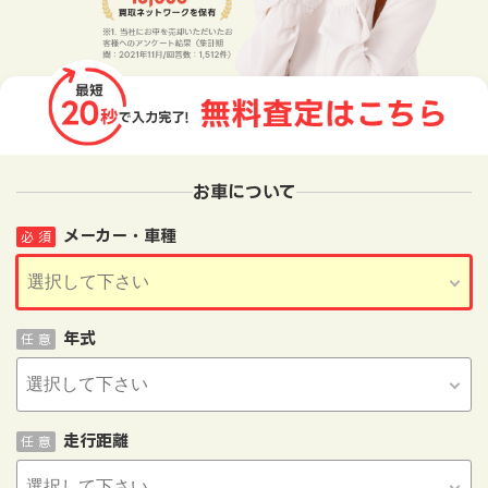
お車について
メーカー・車種
必 須
年式
任 意
走行距離
任 意