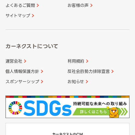
よくあるご質問
お客様の声
香川県
愛媛県
大分県
宮崎県
サイトマップ
高知県
鹿児島県
沖縄県
カーネクストについて
運営会社
利用規約
個人情報保護方針
反社会的勢力排除宣言
スポンサーシップ
お知らせ