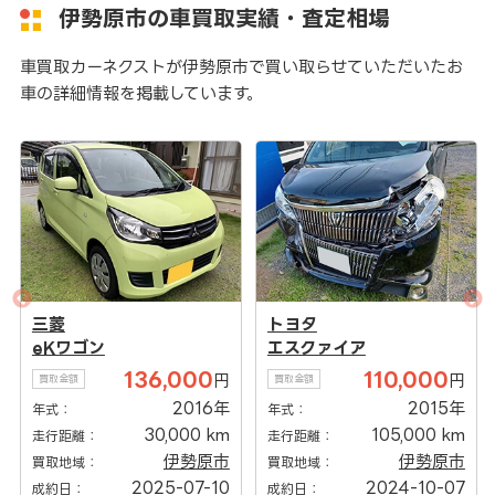
伊勢原市の車買取実績・査定相場
車買取カーネクストが伊勢原市で買い取らせていただいたお
車の詳細情報を掲載しています。
三菱
トヨタ
eKワゴン
エスクァイア
136,000
110,000
円
円
買取金額
買取金額
2016年
2015年
年式：
年式：
30,000 km
105,000 km
走行距離：
走行距離：
伊勢原市
伊勢原市
買取地域：
買取地域：
2025-07-10
2024-10-07
成約日：
成約日：