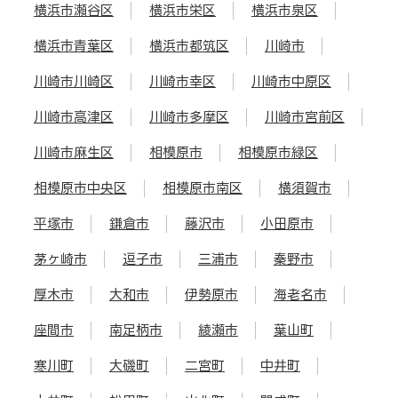
横浜市瀬谷区
横浜市栄区
横浜市泉区
横浜市青葉区
横浜市都筑区
川崎市
川崎市川崎区
川崎市幸区
川崎市中原区
川崎市高津区
川崎市多摩区
川崎市宮前区
川崎市麻生区
相模原市
相模原市緑区
相模原市中央区
相模原市南区
横須賀市
平塚市
鎌倉市
藤沢市
小田原市
茅ヶ崎市
逗子市
三浦市
秦野市
厚木市
大和市
伊勢原市
海老名市
座間市
南足柄市
綾瀬市
葉山町
寒川町
大磯町
二宮町
中井町