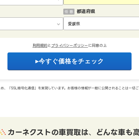
都道府県
任 意
利用規約
と
プライバシーポリシー
に同意の上
め、「SSL暗号化通信」を実現しています。お客様の情報が一般に公開されることは一切
カーネクストの車買取は
、
どんな車も