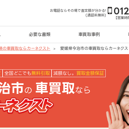
01
お電話ならその場で査定額が分かる!
(通話料無料)
【営業時間
れ
必要な書類
車買取事例
県の車買取ならカーネクスト
愛媛県今治市の車買取ならカーネクス
クスト
定
全国どこでも
無料引取
減額なし。
買取金額保証
治市
車買取
の
なら