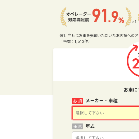
※1. 当社にお車を売却いただいたお客様へのア
回答数：1,512件）
お車に
メーカー・車種
必 須
年式
任 意