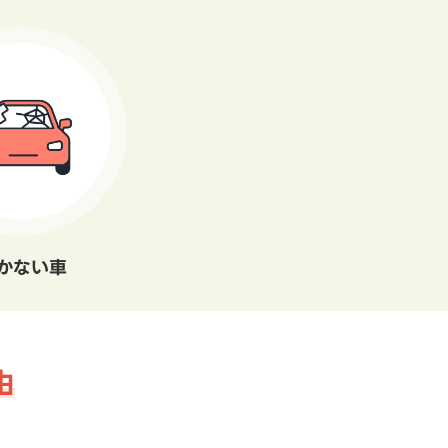
かない車
由
。