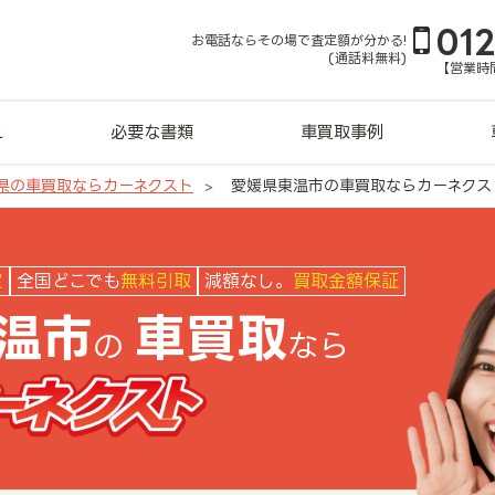
01
お電話ならその場で査定額が分かる!
(通話料無料)
【営業時間
れ
必要な書類
車買取事例
県の車買取ならカーネクスト
愛媛県東温市の車買取ならカーネクス
クスト
定
全国どこでも
無料引取
減額なし。
買取金額保証
温市
車買取
の
なら