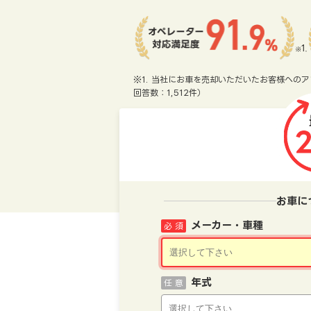
※1. 当社にお車を売却いただいたお客様へのア
回答数：1,512件）
お車に
メーカー・車種
必 須
年式
任 意