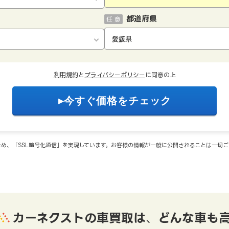
都道府県
任 意
利用規約
と
プライバシーポリシー
に同意の上
め、「SSL暗号化通信」を実現しています。お客様の情報が一般に公開されることは一切
カーネクストの車買取は
、
どんな車も