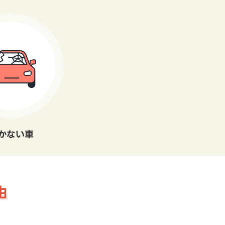
かない車
由
。