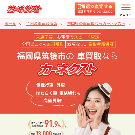
電話で査定する
通話料無料 8:00~22:00
メニュー
ホーム
全国の車買取情報
福岡県の車買取ならカーネクスト
福岡県筑後市の車買取ならカーネ
来店不要。
お電話で
スピード査定
全国どこでも
無料引取
減額なし。
買取金額保証
の
なら
福岡県筑後市
車買取