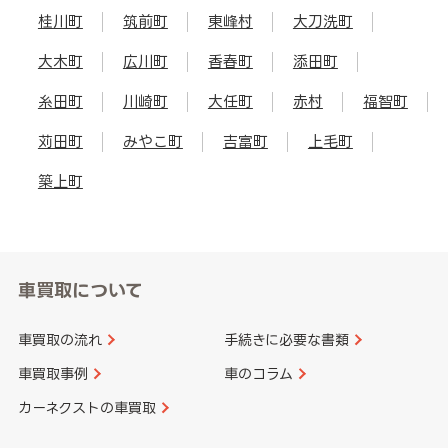
桂川町
筑前町
東峰村
大刀洗町
大木町
広川町
香春町
添田町
糸田町
川崎町
大任町
赤村
福智町
苅田町
みやこ町
吉富町
上毛町
築上町
車買取について
車買取の流れ
手続きに必要な書類
車買取事例
車のコラム
カーネクストの車買取