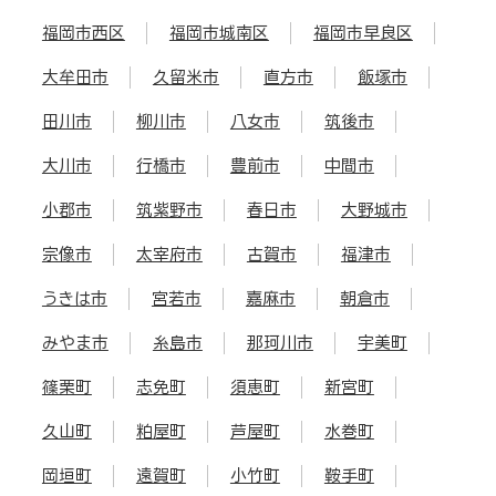
福岡市西区
福岡市城南区
福岡市早良区
大牟田市
久留米市
直方市
飯塚市
田川市
柳川市
八女市
筑後市
大川市
行橋市
豊前市
中間市
小郡市
筑紫野市
春日市
大野城市
宗像市
太宰府市
古賀市
福津市
うきは市
宮若市
嘉麻市
朝倉市
みやま市
糸島市
那珂川市
宇美町
篠栗町
志免町
須恵町
新宮町
久山町
粕屋町
芦屋町
水巻町
岡垣町
遠賀町
小竹町
鞍手町