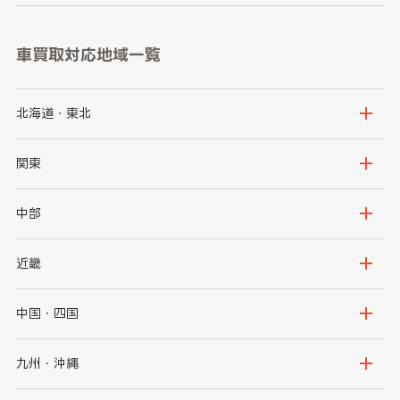
車買取対応地域一覧
北海道・東北
北海道
青森県
関東
岩手県
宮城県
茨城県
栃木県
中部
秋田県
山形県
群馬県
埼玉県
新潟県
富山県
近畿
福島県
千葉県
東京都
石川県
福井県
大阪府
兵庫県
中国・四国
神奈川県
山梨県
長野県
京都府
滋賀県
鳥取県
島根県
九州・沖縄