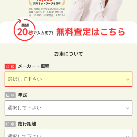
お車について
メーカー・車種
必 須
年式
任 意
走行距離
任 意