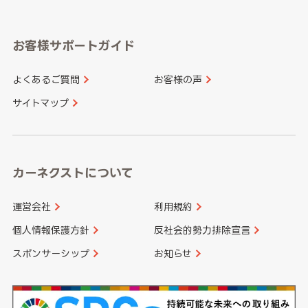
岐阜県
静岡県
奈良県
三重県
岡山県
広島県
福岡県
佐賀県
愛知県
和歌山県
お客様サポートガイド
山口県
徳島県
長崎県
熊本県
よくあるご質問
お客様の声
香川県
愛媛県
大分県
宮崎県
サイトマップ
高知県
鹿児島県
沖縄県
カーネクストについて
運営会社
利用規約
個人情報保護方針
反社会的勢力排除宣言
スポンサーシップ
お知らせ