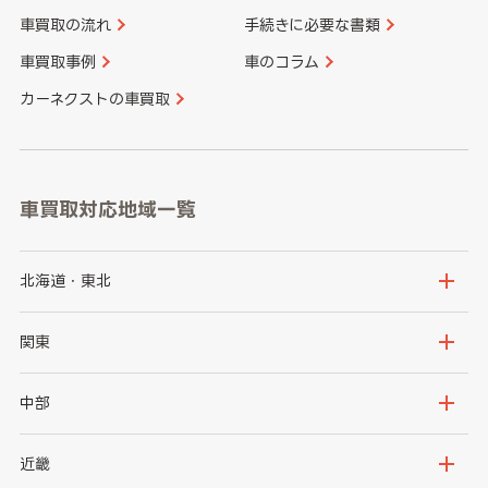
車買取の流れ
手続きに必要な書類
車買取事例
車のコラム
カーネクストの車買取
車買取対応地域一覧
北海道・東北
北海道
青森県
関東
岩手県
宮城県
茨城県
栃木県
中部
秋田県
山形県
群馬県
埼玉県
新潟県
富山県
近畿