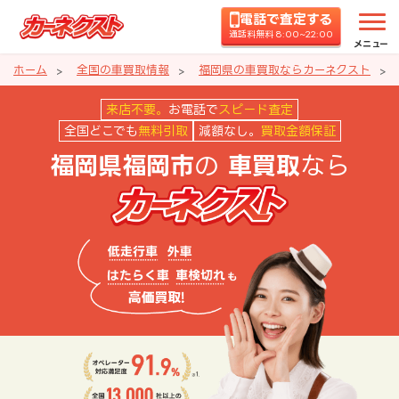
電話で査定する
通話料無料 8:00~22:00
メニュー
ホーム
全国の車買取情報
福岡県の車買取ならカーネクスト
福岡県福岡市の車買取ならカーネ
来店不要。
お電話で
スピード査定
全国どこでも
無料引取
減額なし。
買取金額保証
の
なら
福岡県福岡市
車買取