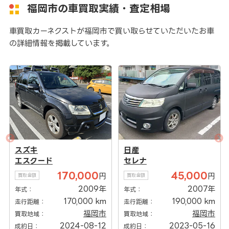
福岡市の車買取実績・査定相場
車買取カーネクストが福岡市で買い取らせていただいたお車
の詳細情報を掲載しています。
スズキ
日産
エスクード
セレナ
170,000
45,000
円
円
買取金額
買取金額
2009年
2007年
年式：
年式：
170,000 km
190,000 km
走行距離：
走行距離：
福岡市
福岡市
買取地域：
買取地域：
2024-08-12
2023-05-16
成約日：
成約日：