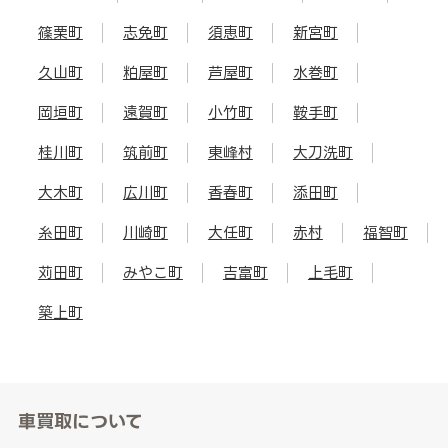
篠栗町
志免町
須恵町
新宮町
久山町
粕屋町
芦屋町
水巻町
岡垣町
遠賀町
小竹町
鞍手町
桂川町
筑前町
東峰村
大刀洗町
大木町
広川町
香春町
添田町
糸田町
川崎町
大任町
赤村
福智町
苅田町
みやこ町
吉富町
上毛町
築上町
車買取について