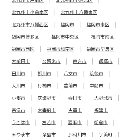
北九州市戸畑区
北九州市小倉北区
北九州市小倉南区
北九州市八幡東区
北九州市八幡西区
福岡市
福岡市東区
福岡市博多区
福岡市中央区
福岡市南区
福岡市西区
福岡市城南区
福岡市早良区
大牟田市
久留米市
直方市
飯塚市
田川市
柳川市
八女市
筑後市
大川市
行橋市
豊前市
中間市
小郡市
筑紫野市
春日市
大野城市
宗像市
太宰府市
古賀市
福津市
うきは市
宮若市
嘉麻市
朝倉市
みやま市
糸島市
那珂川市
宇美町