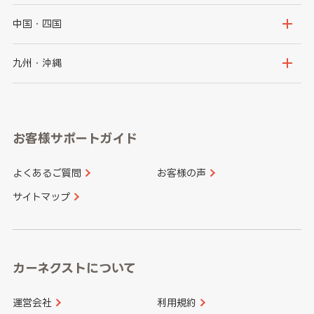
福島県
千葉県
東京都
石川県
福井県
大阪府
兵庫県
中国・四国
神奈川県
山梨県
長野県
京都府
滋賀県
鳥取県
島根県
九州・沖縄
岐阜県
静岡県
奈良県
三重県
岡山県
広島県
福岡県
佐賀県
愛知県
和歌山県
お客様サポートガイド
山口県
徳島県
長崎県
熊本県
よくあるご質問
お客様の声
香川県
愛媛県
大分県
宮崎県
サイトマップ
高知県
鹿児島県
沖縄県
カーネクストについて
運営会社
利用規約