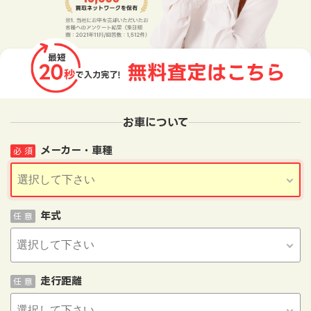
お車について
メーカー・車種
必 須
年式
任 意
走行距離
任 意