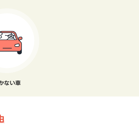
かない車
由
。