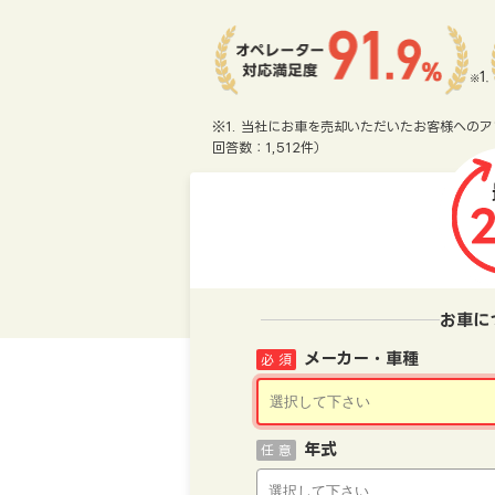
※1. 当社にお車を売却いただいたお客様へのア
回答数：1,512件）
お車に
メーカー・車種
必 須
年式
任 意