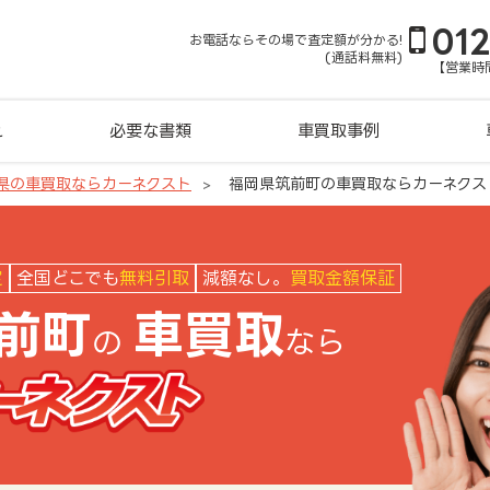
01
お電話ならその場で査定額が分かる!
(通話料無料)
【営業時間
れ
必要な書類
車買取事例
県の車買取ならカーネクスト
福岡県筑前町の車買取ならカーネクス
クスト
定
全国どこでも
無料引取
減額なし。
買取金額保証
前町
車買取
の
なら