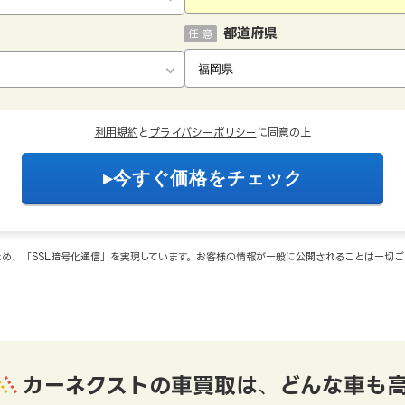
都道府県
任 意
利用規約
と
プライバシーポリシー
に同意の上
め、「SSL暗号化通信」を実現しています。お客様の情報が一般に公開されることは一切
カーネクストの車買取は
、
どんな車も