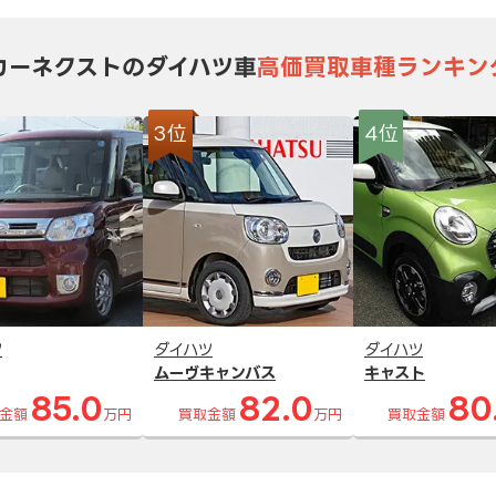
カーネクストのダイハツ車
高価買取車種ランキン
3位
4位
ツ
ダイハツ
ダイハツ
ムーヴキャンバス
キャスト
85.0
82.0
80
金額
万円
買取金額
万円
買取金額