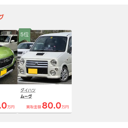
グ
5位
ダイハツ
ムーヴ
.0
80.0
万円
買取金額
万円