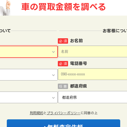
車の買取金額を
調べる
ついて
お客様につ
お名前
必 須
電話番号
必 須
都道府県
任 意
利用規約
と
プライバシーポリシー
に同意の上