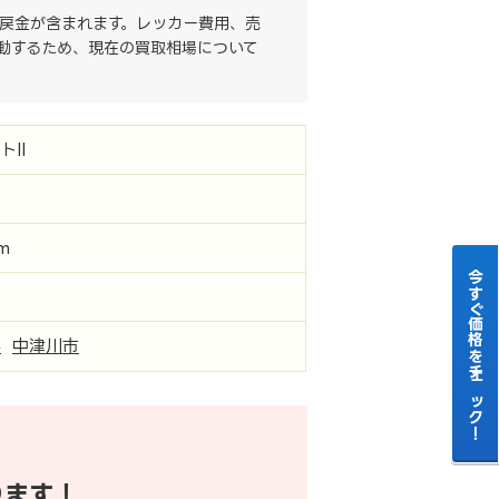
戻金が含まれます。レッカー費用、売
動するため、現在の買取相場について
トII
km
今すぐ価格をチェック！
県
中津川市
ります！