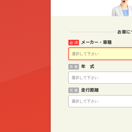
お車に
メーカー・車種
必 須
年 式
任 意
走行距離
任 意