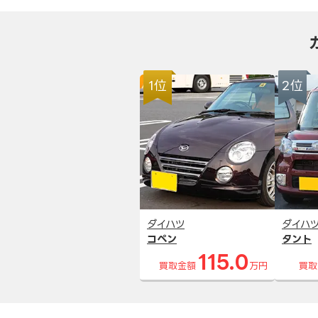
1位
2位
ダイハツ
ダイハ
コペン
タント
115.0
買取金額
万円
買取