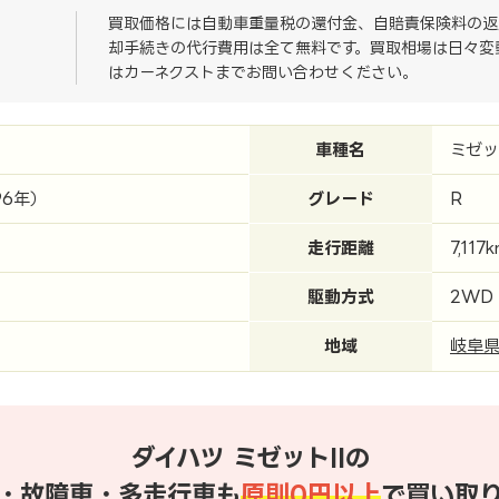
買取価格には自動車重量税の還付金、自賠責保険料の返
却手続きの代行費用は全て無料です。買取相場は日々変
はカーネクストまでお問い合わせください。
車種名
ミゼッ
96年）
グレード
R
走行距離
7,117
駆動方式
2WD
地域
岐阜
ダイハツ ミゼットIIの
・故障車・多走行車も
原則0円以上
で買い取