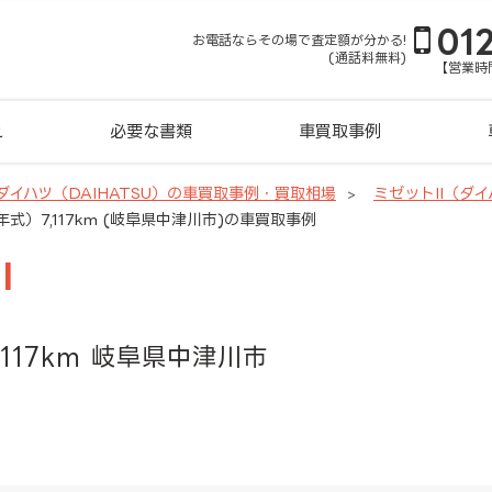
01
お電話ならその場で査定額が分かる!
(通話料無料)
【営業時間
れ
必要な書類
車買取事例
ダイハツ（DAIHATSU）の車買取事例・買取相場
ミゼットII（ダ
6年式）7,117km (岐阜県中津川市)の車買取事例
I
,117km 岐阜県中津川市