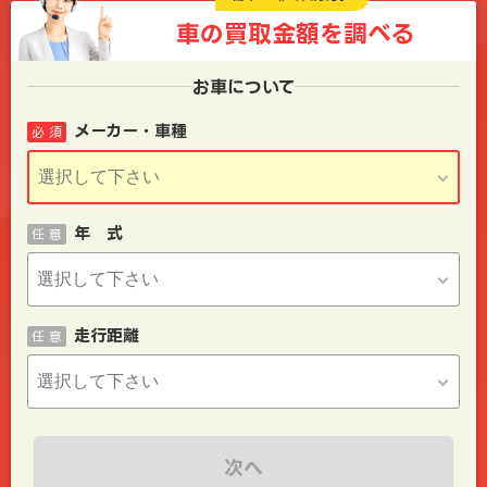
車の買取金額を
調べる
お車について
メーカー・車種
必 須
年 式
任 意
走行距離
任 意
次へ