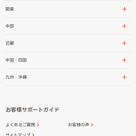
北海道
青森県
関東
岩手県
宮城県
茨城県
栃木県
中部
秋田県
山形県
群馬県
埼玉県
新潟県
富山県
近畿
福島県
千葉県
東京都
石川県
福井県
大阪府
兵庫県
中国・四国
神奈川県
山梨県
長野県
京都府
滋賀県
鳥取県
島根県
九州・沖縄
岐阜県
静岡県
奈良県
三重県
岡山県
広島県
福岡県
佐賀県
愛知県
和歌山県
お客様サポートガイド
山口県
徳島県
長崎県
熊本県
よくあるご質問
お客様の声
香川県
愛媛県
大分県
宮崎県
サイトマップ