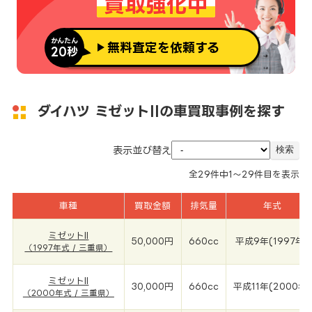
買取強化中
かんたん
無料査定を依頼する
20秒
ダイハツ ミゼットIIの車買取事例を探す
表示並び替え
全
29
件中
1～29
件目を表示
車種
買取金額
排気量
年式
ミゼットII
50,000円
660cc
平成9年(1997年)
（1997年式 / 三重県）
ミゼットII
30,000円
660cc
平成11年(2000年)
（2000年式 / 三重県）