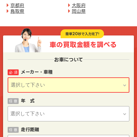
京都府
大阪府
鳥取県
岡山県
20
簡単
秒で入力完了!
車の買取金額を
調べる
お車について
メーカー・車種
必 須
年 式
任 意
走行距離
任 意