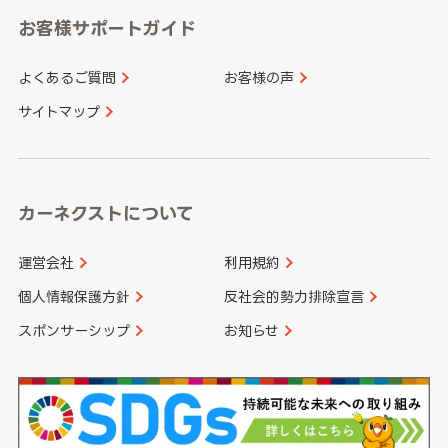
愛知県
和歌山県
お客様サポートガイド
山口県
徳島県
長崎県
熊本県
よくあるご質問
お客様の声
香川県
愛媛県
大分県
宮崎県
サイトマップ
高知県
鹿児島県
沖縄県
カーネクストについて
運営会社
利用規約
個人情報保護方針
反社会的勢力排除宣言
スポンサーシップ
お知らせ