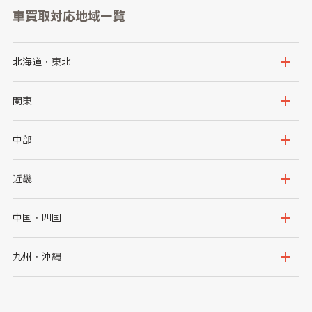
車買取対応地域一覧
北海道・東北
北海道
青森県
関東
岩手県
宮城県
茨城県
栃木県
中部
秋田県
山形県
群馬県
埼玉県
新潟県
富山県
近畿
福島県
千葉県
東京都
石川県
福井県
大阪府
兵庫県
中国・四国
神奈川県
山梨県
長野県
京都府
滋賀県
鳥取県
島根県
九州・沖縄
岐阜県
静岡県
奈良県
三重県
岡山県
広島県
福岡県
佐賀県