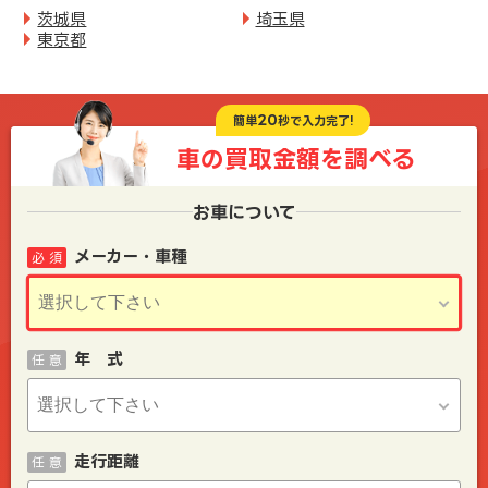
茨城県
埼玉県
東京都
20
簡単
秒で入力完了!
車の買取金額を
調べる
お車について
メーカー・車種
必 須
年 式
任 意
走行距離
任 意