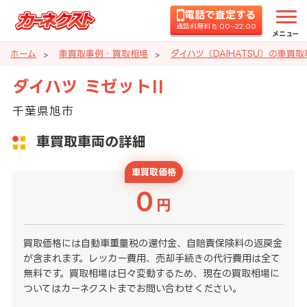
電話で査定する
通話料無料 8:00~22:00
メニュー
ホーム
車買取事例・買取相場
ダイハツ（DAIHATSU）の車買
ダイハツ ミゼットII
千葉県旭市
車買取車両の詳細
車買取価格
0
円
買取価格には自動車重量税の還付金、自賠責保険料の返戻金
が含まれます。レッカー費用、売却手続きの代行費用は全て
無料です。買取相場は日々変動するため、現在の買取相場に
ついてはカーネクストまでお問い合わせください。