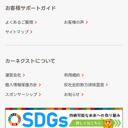
愛知県
和歌山県
お客様サポートガイド
山口県
徳島県
長崎県
熊本県
よくあるご質問
お客様の声
香川県
愛媛県
大分県
宮崎県
サイトマップ
高知県
鹿児島県
沖縄県
カーネクストについて
運営会社
利用規約
個人情報保護方針
反社会的勢力排除宣言
スポンサーシップ
お知らせ