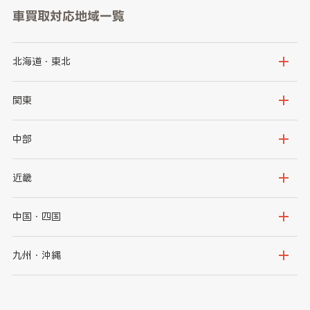
車買取対応地域一覧
北海道・東北
北海道
青森県
関東
岩手県
宮城県
茨城県
栃木県
中部
秋田県
山形県
群馬県
埼玉県
新潟県
富山県
近畿
福島県
千葉県
東京都
石川県
福井県
大阪府
兵庫県
中国・四国
神奈川県
山梨県
長野県
京都府
滋賀県
鳥取県
島根県
九州・沖縄
岐阜県
静岡県
奈良県
三重県
岡山県
広島県
福岡県
佐賀県