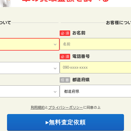
ついて
お客様につ
お名前
必 須
電話番号
必 須
都道府県
任 意
利用規約
と
プライバシーポリシー
に同意の上