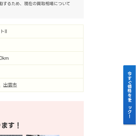
動するため、現在の買取相場について
トII
00km
今すぐ価格をチェック！
県
出雲市
ります！