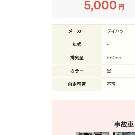
5,000
円
メーカー
ダイハツ
年式
-
排気量
660cc
カラー
黒
自走可否
不可
事故車