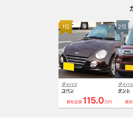
1位
2位
ダイハツ
ダイハ
コペン
タント
115.0
買取金額
万円
買取