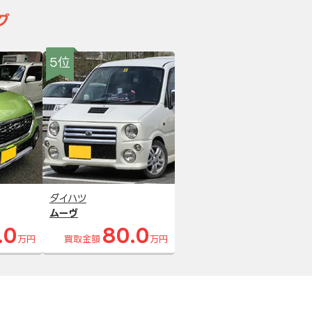
グ
5位
ダイハツ
ムーヴ
.0
80.0
万円
買取金額
万円