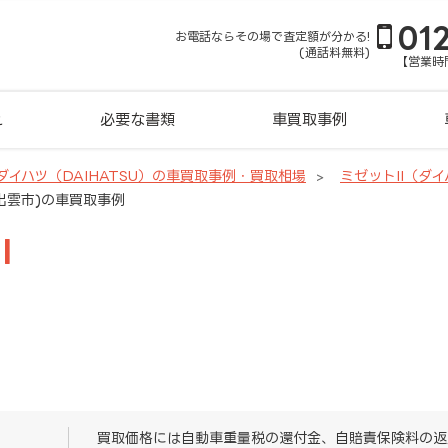
01
お電話ならその場で査定額が分かる!
(通話料無料)
【営業時間
れ
必要な書類
車買取事例
ダイハツ（DAIHATSU）の車買取事例・買取相場
ミゼットII（ダ
根県出雲市)の車買取事例
I
買取価格には自動車重量税の還付金、自賠責保険料の返