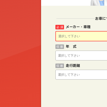
お車に
メーカー・車種
必 須
年 式
任 意
走行距離
任 意