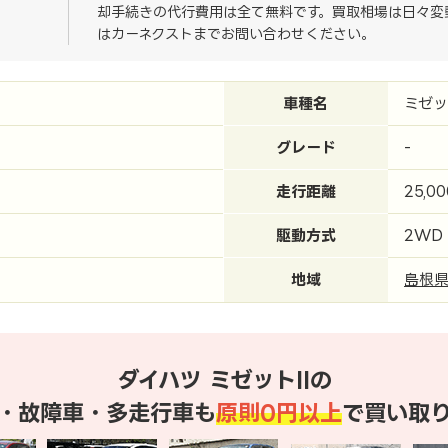
却手続きの代行費用は全て無料です。買取相場は日々変
はカーネクストまでお問い合わせください。
車種名
ミゼッ
グレード
-
走行距離
25,0
駆動方式
2WD
地域
島根
ダイハツ ミゼットIIの
・故障車・多走行車も
原則0円以上
で買い取