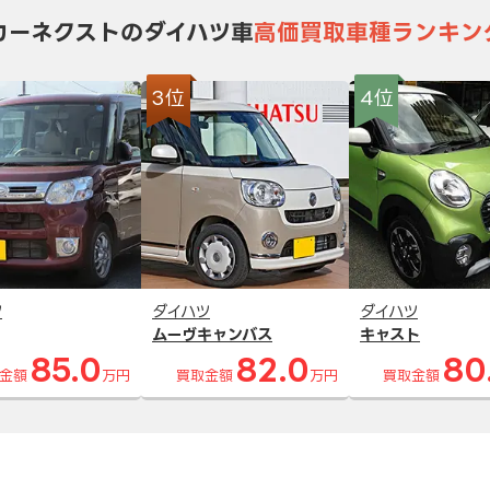
カーネクストのダイハツ車
高価買取車種ランキン
3位
4位
ツ
ダイハツ
ダイハツ
ムーヴキャンバス
キャスト
85.0
82.0
80
金額
万円
買取金額
万円
買取金額