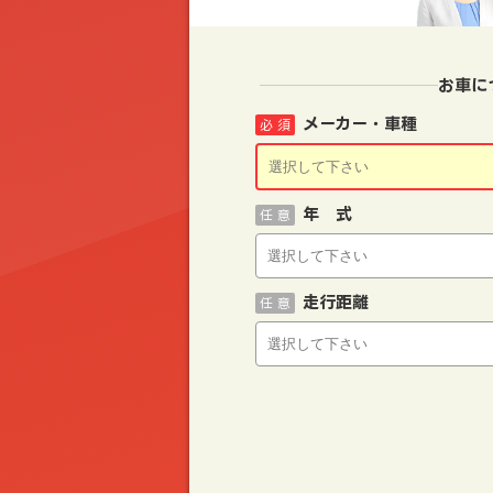
お車に
メーカー・車種
必 須
年 式
任 意
走行距離
任 意