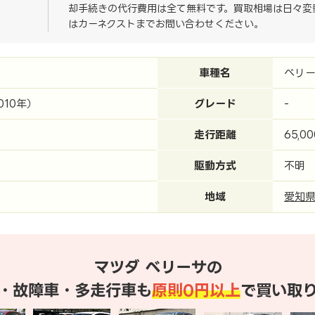
却手続きの代行費用は全て無料です。買取相場は日々変
はカーネクストまでお問い合わせください。
車種名
ベリ
010年）
グレード
-
走行距離
65,0
駆動方式
不明
地域
愛知
マツダ ベリーサの
・故障車・多走行車も
原則0円以上
で買い取