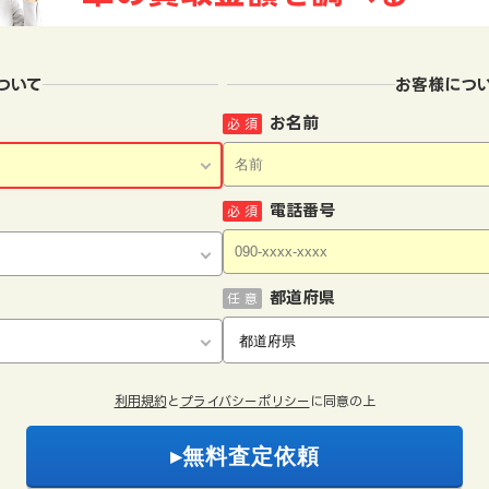
ついて
お客様につ
お名前
必 須
電話番号
必 須
都道府県
任 意
利用規約
と
プライバシーポリシー
に同意の上