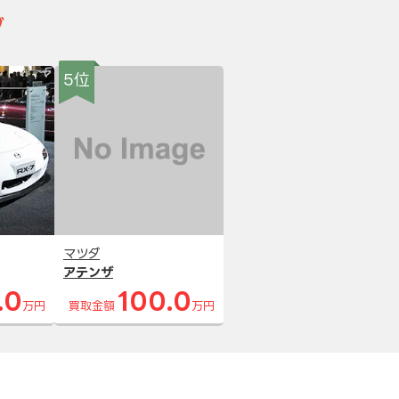
グ
5位
マツダ
アテンザ
.0
100.0
万円
買取金額
万円