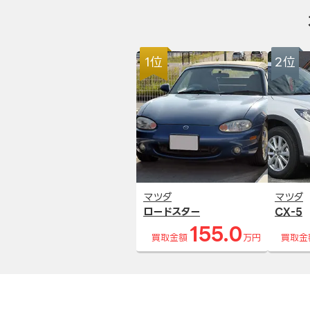
1位
2位
マツダ
マツダ
ロードスター
CX-5
155.0
買取金額
万円
買取金