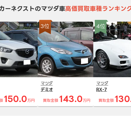
カーネクストのマツダ車
高価買取車種ランキン
3位
4位
マツダ
マツダ
デミオ
RX-7
150.0
143.0
130
額
万円
買取金額
万円
買取金額