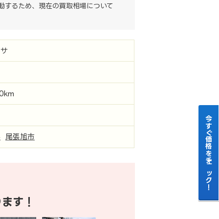
動するため、現在の買取相場について
ーサ
00km
今すぐ価格をチェック！
県
尾張旭市
ります！