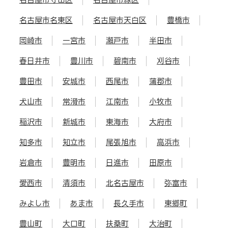
名古屋市名東区
名古屋市天白区
豊橋市
岡崎市
一宮市
瀬戸市
半田市
春日井市
豊川市
碧南市
刈谷市
豊田市
安城市
西尾市
蒲郡市
犬山市
常滑市
江南市
小牧市
稲沢市
新城市
東海市
大府市
知多市
知立市
尾張旭市
高浜市
岩倉市
豊明市
日進市
田原市
愛西市
清須市
北名古屋市
弥富市
みよし市
あま市
長久手市
東郷町
豊山町
大口町
扶桑町
大治町