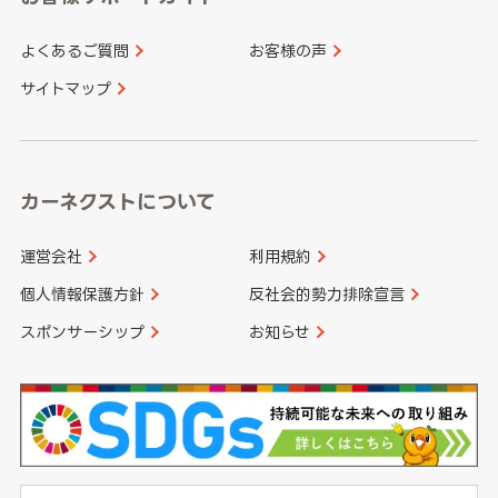
よくあるご質問
お客様の声
香川県
愛媛県
大分県
宮崎県
サイトマップ
高知県
鹿児島県
沖縄県
カーネクストについて
運営会社
利用規約
個人情報保護方針
反社会的勢力排除宣言
スポンサーシップ
お知らせ