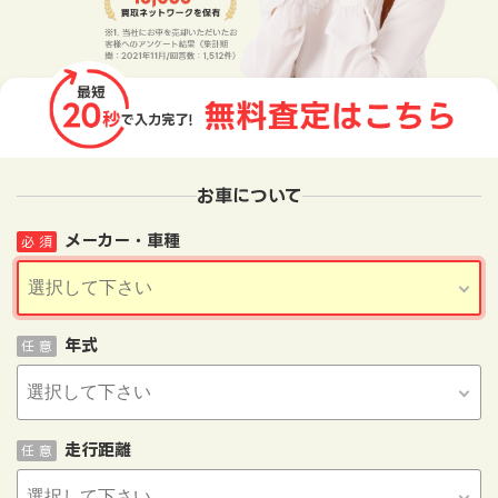
お車について
メーカー・車種
必 須
年式
任 意
走行距離
任 意