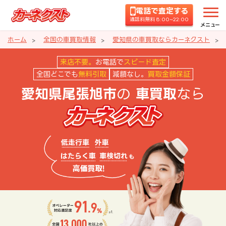
電話で査定する
通話料無料 8:00~22:00
メニュー
ホーム
全国の車買取情報
愛知県の車買取ならカーネクスト
愛知県尾張旭市の車買取ならカー
来店不要。
お電話で
スピード査定
全国どこでも
無料引取
減額なし。
買取金額保証
の
なら
愛知県尾張旭市
車買取