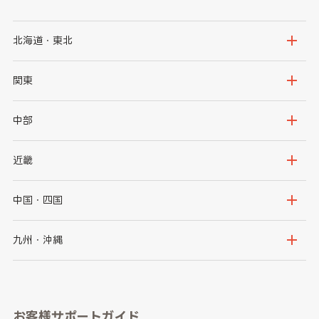
北海道・東北
北海道
青森県
関東
岩手県
宮城県
茨城県
栃木県
中部
秋田県
山形県
群馬県
埼玉県
新潟県
富山県
近畿
福島県
千葉県
東京都
石川県
福井県
大阪府
兵庫県
中国・四国
神奈川県
山梨県
長野県
京都府
滋賀県
鳥取県
島根県
九州・沖縄
岐阜県
静岡県
奈良県
三重県
岡山県
広島県
福岡県
佐賀県
愛知県
和歌山県
お客様サポートガイド
山口県
徳島県
長崎県
熊本県