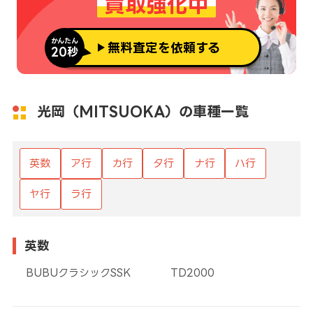
買取強化中
かんたん
無料査定を依頼する
20秒
光岡（MITSUOKA）の車種一覧
英数
ア行
カ行
タ行
ナ行
ハ行
ヤ行
ラ行
英数
BUBUクラシックSSK
TD2000