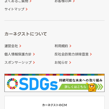
よくあるご質問
お客様の声
香川県
愛媛県
大分県
宮崎県
サイトマップ
高知県
鹿児島県
沖縄県
カーネクストについて
運営会社
利用規約
個人情報保護方針
反社会的勢力排除宣言
スポンサーシップ
お知らせ