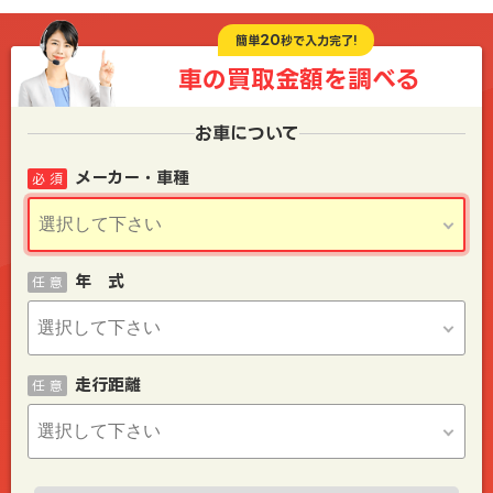
20
簡単
秒で入力完了!
車の買取金額を
調べる
お車について
メーカー・車種
必 須
年 式
任 意
走行距離
任 意