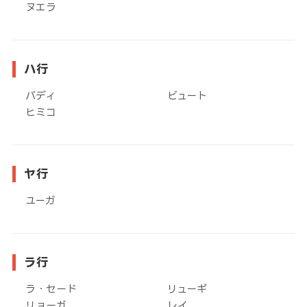
ヌエラ
ハ行
バディ
ビュート
ヒミコ
ヤ行
ユーガ
ラ行
ラ・セード
リューギ
リョーガ
レイ