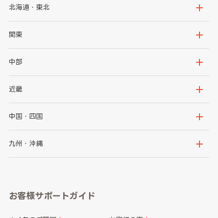
北海道・東北
北海道
青森県
関東
岩手県
宮城県
茨城県
栃木県
中部
秋田県
山形県
群馬県
埼玉県
新潟県
富山県
近畿
福島県
千葉県
東京都
石川県
福井県
大阪府
兵庫県
中国・四国
神奈川県
山梨県
長野県
京都府
滋賀県
鳥取県
島根県
九州・沖縄
岐阜県
静岡県
奈良県
三重県
岡山県
広島県
福岡県
佐賀県
愛知県
和歌山県
お客様サポートガイド
山口県
徳島県
長崎県
熊本県