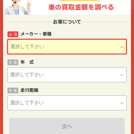
車の買取金額を
調べる
お車について
メーカー・車種
必 須
年 式
任 意
走行距離
任 意
次へ