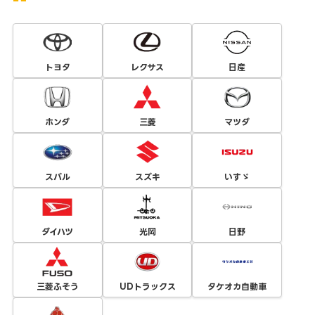
トヨタ
レクサス
日産
ホンダ
三菱
マツダ
スバル
スズキ
いすゞ
ダイハツ
光岡
日野
三菱ふそう
UDトラックス
タケオカ自動車