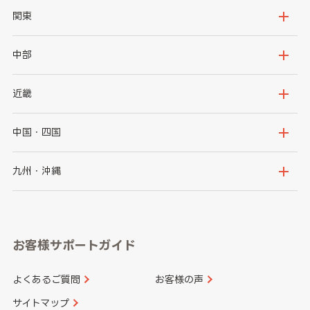
北海道
青森県
関東
岩手県
宮城県
茨城県
栃木県
中部
秋田県
山形県
群馬県
埼玉県
新潟県
富山県
近畿
福島県
千葉県
東京都
石川県
福井県
大阪府
兵庫県
中国・四国
神奈川県
山梨県
長野県
京都府
滋賀県
鳥取県
島根県
九州・沖縄
岐阜県
静岡県
奈良県
三重県
岡山県
広島県
福岡県
佐賀県
愛知県
和歌山県
お客様サポートガイド
山口県
徳島県
長崎県
熊本県
よくあるご質問
お客様の声
香川県
愛媛県
大分県
宮崎県
サイトマップ