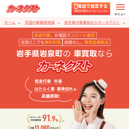
電話で査定する
通話料無料 8:00~22:00
メニュー
ホーム
全国の車買取情報
岩手県の車買取ならカーネクスト
岩手県岩泉町の車買取ならカーネ
来店不要。
お電話で
スピード査定
全国どこでも
無料引取
減額なし。
買取金額保証
の
なら
岩手県岩泉町
車買取