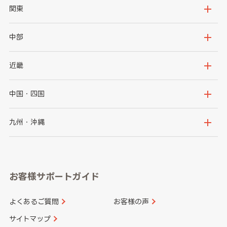
北海道
青森県
関東
岩手県
宮城県
茨城県
栃木県
中部
秋田県
山形県
群馬県
埼玉県
新潟県
富山県
近畿
福島県
千葉県
東京都
石川県
福井県
大阪府
兵庫県
中国・四国
神奈川県
山梨県
長野県
京都府
滋賀県
鳥取県
島根県
九州・沖縄
岐阜県
静岡県
奈良県
三重県
岡山県
広島県
福岡県
佐賀県
愛知県
和歌山県
お客様サポートガイド
山口県
徳島県
長崎県
熊本県
よくあるご質問
お客様の声
香川県
愛媛県
大分県
宮崎県
サイトマップ