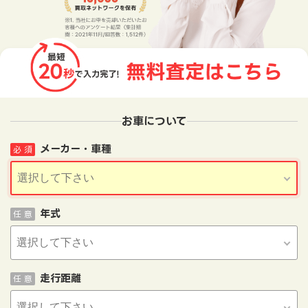
お車について
メーカー・車種
必 須
年式
任 意
走行距離
任 意