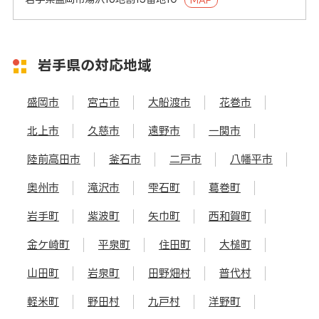
岩手県の対応地域
盛岡市
宮古市
大船渡市
花巻市
北上市
久慈市
遠野市
一関市
陸前高田市
釜石市
二戸市
八幡平市
奥州市
滝沢市
雫石町
葛巻町
岩手町
紫波町
矢巾町
西和賀町
金ケ崎町
平泉町
住田町
大槌町
山田町
岩泉町
田野畑村
普代村
軽米町
野田村
九戸村
洋野町