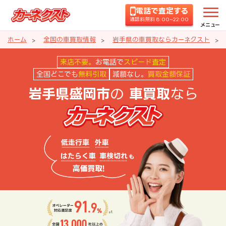
電話で査定する
通話料無料 8:00~22:00
メニュー
ホーム
全国の車買取情報
岩手県の車買取ならカーネクスト
岩手県盛岡市の車買取ならカーネ
来店不要。
お電話で
スピード査定
全国どこでも
無料引取
減額なし。
買取金額保証
の
なら
岩手県盛岡市
車買取