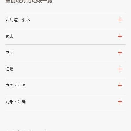
車買取対応地域一覧
北海道・東北
北海道
青森県
関東
岩手県
宮城県
茨城県
栃木県
中部
秋田県
山形県
群馬県
埼玉県
新潟県
富山県
近畿
福島県
千葉県
東京都
石川県
福井県
大阪府
兵庫県
中国・四国
神奈川県
山梨県
長野県
京都府
滋賀県
鳥取県
島根県
九州・沖縄
岐阜県
静岡県
奈良県
三重県
岡山県
広島県
福岡県
佐賀県
愛知県