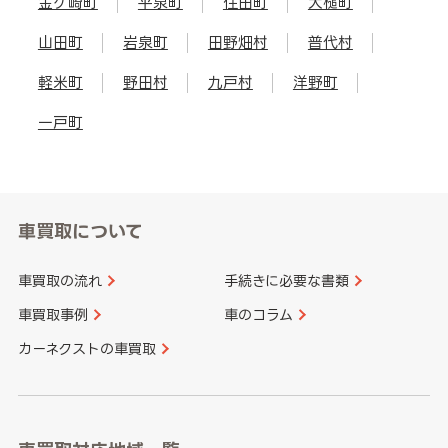
金ケ崎町
平泉町
住田町
大槌町
山田町
岩泉町
田野畑村
普代村
軽米町
野田村
九戸村
洋野町
一戸町
車買取について
車買取の流れ
手続きに必要な書類
車買取事例
車のコラム
カーネクストの車買取