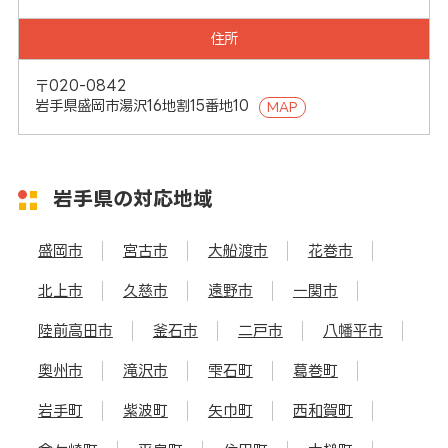
住所
〒020-0842
岩手県盛岡市湯沢16地割15番地10
MAP
岩手県の対応地域
盛岡市
宮古市
大船渡市
花巻市
北上市
久慈市
遠野市
一関市
陸前高田市
釜石市
二戸市
八幡平市
奥州市
滝沢市
雫石町
葛巻町
岩手町
紫波町
矢巾町
西和賀町