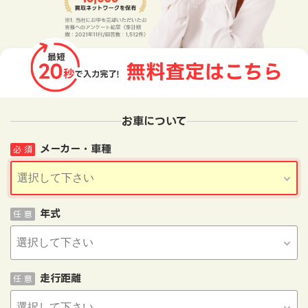
お車について
メーカー・車種
必 須
年式
任 意
走行距離
任 意