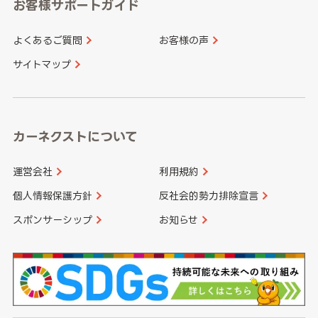
和歌山県
お客様サポートガイド
山口県
徳島県
長崎県
熊本県
よくあるご質問
お客様の声
香川県
愛媛県
大分県
宮崎県
サイトマップ
高知県
鹿児島県
沖縄県
カーネクストについて
運営会社
利用規約
個人情報保護方針
反社会的勢力排除宣言
スポンサーシップ
お知らせ