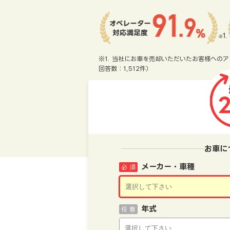
※1. 当社にお車を売却いただいたお客様へのア
回答数：1,512件）
お車に
メーカー・車種
必 須
年式
任 意