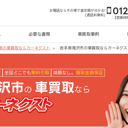
01
お電話ならその場で査定額が分かる!
(通話料無料)
【営業時間
れ
必要な書類
車買取事例
県の車買取ならカーネクスト
岩手県滝沢市の車買取ならカーネクス
クスト
定
全国どこでも
無料引取
減額なし。
買取金額保証
沢市
車買取
の
なら