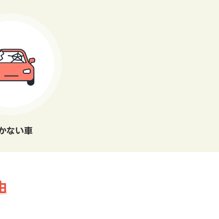
かない車
由
。