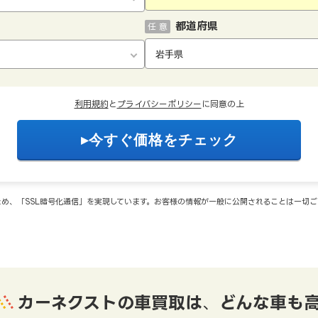
都道府県
任 意
利用規約
と
プライバシーポリシー
に同意の上
め、「SSL暗号化通信」を実現しています。お客様の情報が一般に公開されることは一切
カーネクストの車買取は
、
どんな車も