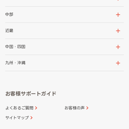
岩手県
宮城県
茨城県
栃木県
中部
秋田県
山形県
群馬県
埼玉県
新潟県
富山県
近畿
福島県
千葉県
東京都
石川県
福井県
大阪府
兵庫県
中国・四国
神奈川県
山梨県
長野県
京都府
滋賀県
鳥取県
島根県
九州・沖縄
岐阜県
静岡県
奈良県
三重県
岡山県
広島県
福岡県
佐賀県
愛知県
和歌山県
お客様サポートガイド
山口県
徳島県
長崎県
熊本県
よくあるご質問
お客様の声
香川県
愛媛県
大分県
宮崎県
サイトマップ
高知県
鹿児島県
沖縄県