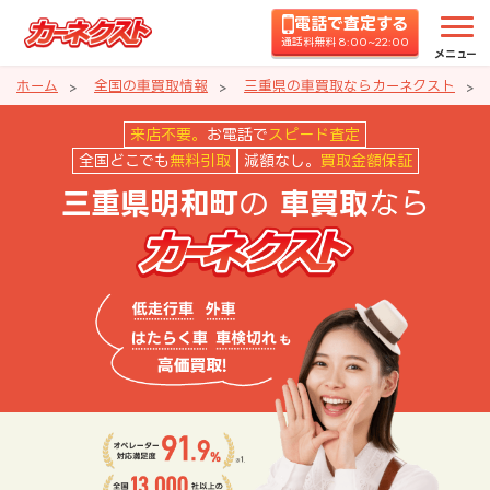
電話で査定する
通話料無料 8:00~22:00
メニュー
ホーム
全国の車買取情報
三重県の車買取ならカーネクスト
三重県明和町の車買取ならカーネ
来店不要。
お電話で
スピード査定
全国どこでも
無料引取
減額なし。
買取金額保証
の
なら
三重県明和町
車買取