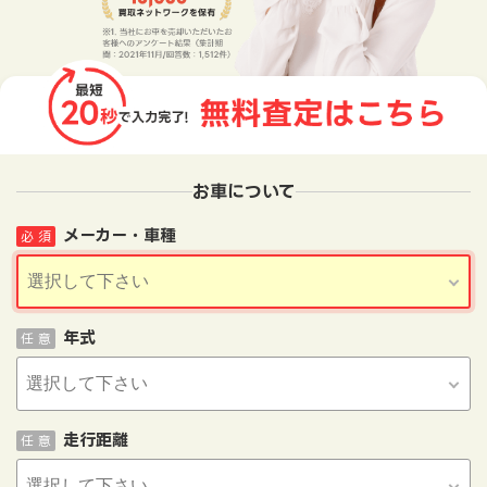
お車について
メーカー・車種
必 須
年式
任 意
走行距離
任 意