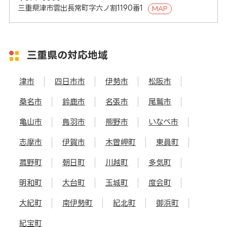
三重県津市雲出長常町字六ノ割1190番1
MAP
三重県の対応地域
津市
四日市市
伊勢市
松阪市
桑名市
鈴鹿市
名張市
尾鷲市
亀山市
鳥羽市
熊野市
いなべ市
志摩市
伊賀市
木曽岬町
東員町
菰野町
朝日町
川越町
多気町
明和町
大台町
玉城町
度会町
大紀町
南伊勢町
紀北町
御浜町
紀宝町