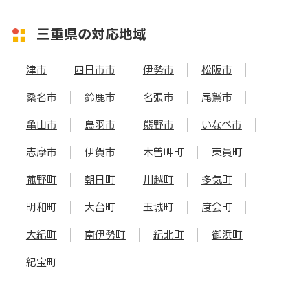
三重県の対応地域
津市
四日市市
伊勢市
松阪市
桑名市
鈴鹿市
名張市
尾鷲市
亀山市
鳥羽市
熊野市
いなべ市
志摩市
伊賀市
木曽岬町
東員町
菰野町
朝日町
川越町
多気町
明和町
大台町
玉城町
度会町
大紀町
南伊勢町
紀北町
御浜町
紀宝町