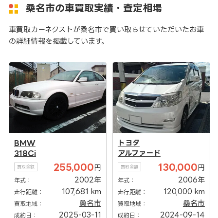
桑名市の車買取実績・査定相場
車買取カーネクストが桑名市で買い取らせていただいたお車
の詳細情報を掲載しています。
BMW
トヨタ
318Ci
アルファード
255,000
130,000
円
円
買取金額
買取金額
2002年
2006年
年式：
年式：
107,681 km
120,000 km
走行距離：
走行距離：
桑名市
桑名市
買取地域：
買取地域：
2025-03-11
2024-09-14
成約日：
成約日：