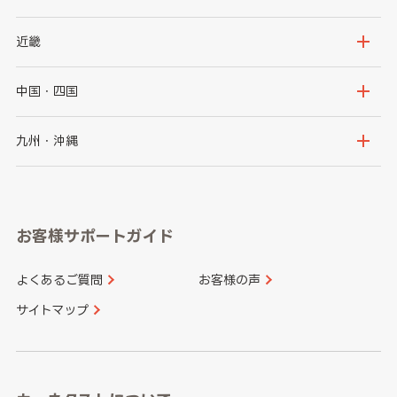
秋田県
山形県
群馬県
埼玉県
新潟県
富山県
近畿
福島県
千葉県
東京都
石川県
福井県
大阪府
兵庫県
中国・四国
神奈川県
山梨県
長野県
京都府
滋賀県
鳥取県
島根県
九州・沖縄
岐阜県
静岡県
奈良県
三重県
岡山県
広島県
福岡県
佐賀県
愛知県
和歌山県
お客様サポートガイド
山口県
徳島県
長崎県
熊本県
よくあるご質問
お客様の声
香川県
愛媛県
大分県
宮崎県
サイトマップ
高知県
鹿児島県
沖縄県