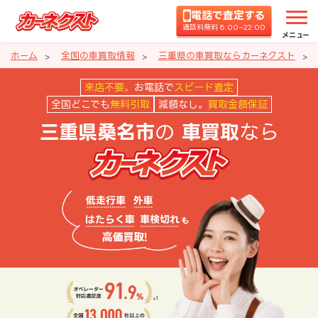
電話で査定する
通話料無料 8:00~22:00
メニュー
ホーム
全国の車買取情報
三重県の車買取ならカーネクスト
三重県桑名市の車買取ならカーネ
来店不要。
お電話で
スピード査定
全国どこでも
無料引取
減額なし。
買取金額保証
の
なら
三重県桑名市
車買取