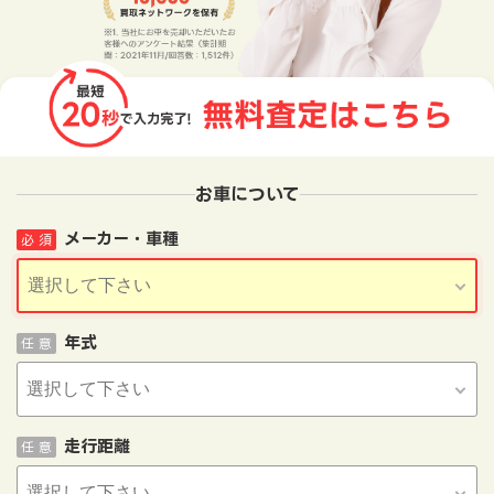
お車について
メーカー・車種
必 須
年式
任 意
走行距離
任 意