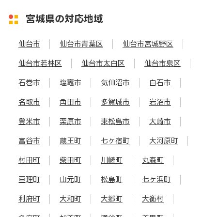
宮城県の対応地域
仙台市
仙台市青葉区
仙台市宮城野区
仙台市若林区
仙台市太白区
仙台市泉区
石巻市
塩竈市
気仙沼市
白石市
名取市
角田市
多賀城市
岩沼市
登米市
栗原市
東松島市
大崎市
富谷市
蔵王町
七ヶ宿町
大河原町
村田町
柴田町
川崎町
丸森町
亘理町
山元町
松島町
七ヶ浜町
利府町
大和町
大郷町
大衡村