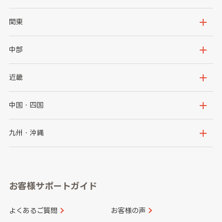
北海道
青森県
関東
岩手県
宮城県
茨城県
栃木県
中部
秋田県
山形県
群馬県
埼玉県
新潟県
富山県
近畿
福島県
千葉県
東京都
石川県
福井県
大阪府
兵庫県
中国・四国
神奈川県
山梨県
長野県
京都府
滋賀県
鳥取県
島根県
九州・沖縄
岐阜県
静岡県
奈良県
三重県
岡山県
広島県
福岡県
佐賀県
愛知県
和歌山県
お客様サポートガイド
山口県
徳島県
長崎県
熊本県
よくあるご質問
お客様の声
香川県
愛媛県
大分県
宮崎県