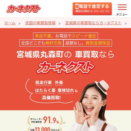
電話で査定する
通話料無料 8:00~22:00
メニュー
ホーム
全国の車買取情報
宮城県の車買取ならカーネクスト
宮城県丸森町の車買取ならカーネ
来店不要。
お電話で
スピード査定
全国どこでも
無料引取
減額なし。
買取金額保証
の
なら
宮城県丸森町
車買取