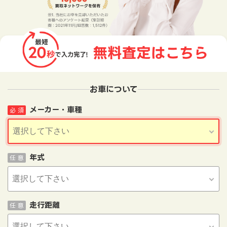
お車について
メーカー・車種
必 須
年式
任 意
走行距離
任 意