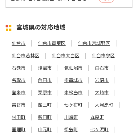
宮城県の対応地域
仙台市
仙台市青葉区
仙台市宮城野区
仙台市若林区
仙台市太白区
仙台市泉区
石巻市
塩竈市
気仙沼市
白石市
名取市
角田市
多賀城市
岩沼市
登米市
栗原市
東松島市
大崎市
富谷市
蔵王町
七ヶ宿町
大河原町
村田町
柴田町
川崎町
丸森町
亘理町
山元町
松島町
七ヶ浜町