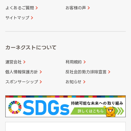
よくあるご質問
お客様の声
香川県
愛媛県
大分県
宮崎県
サイトマップ
高知県
鹿児島県
沖縄県
カーネクストについて
運営会社
利用規約
個人情報保護方針
反社会的勢力排除宣言
スポンサーシップ
お知らせ