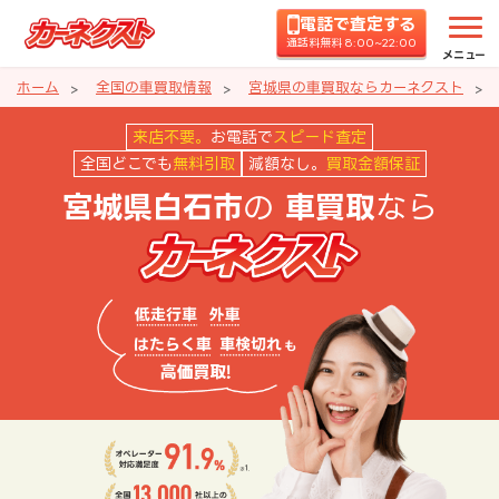
電話で査定する
通話料無料 8:00~22:00
メニュー
ホーム
全国の車買取情報
宮城県の車買取ならカーネクスト
宮城県白石市の車買取ならカーネ
来店不要。
お電話で
スピード査定
全国どこでも
無料引取
減額なし。
買取金額保証
の
なら
宮城県白石市
車買取