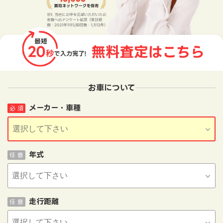
お車について
メーカー・車種
必 須
年式
任 意
走行距離
任 意