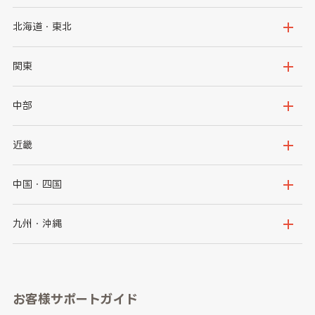
北海道・東北
北海道
青森県
関東
岩手県
宮城県
茨城県
栃木県
中部
秋田県
山形県
群馬県
埼玉県
新潟県
富山県
近畿
福島県
千葉県
東京都
石川県
福井県
大阪府
兵庫県
中国・四国
神奈川県
山梨県
長野県
京都府
滋賀県
鳥取県
島根県
九州・沖縄
岐阜県
静岡県
奈良県
三重県
岡山県
広島県
福岡県
佐賀県
愛知県
和歌山県
お客様サポートガイド
山口県
徳島県
長崎県
熊本県