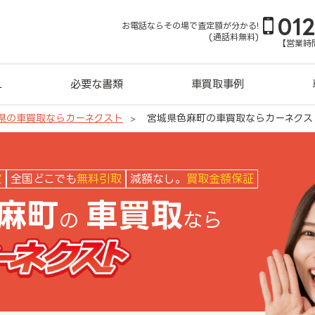
01
お電話ならその場で査定額が分かる!
(通話料無料)
【営業時間
れ
必要な書類
車買取事例
県の車買取ならカーネクスト
宮城県色麻町の車買取ならカーネクス
クスト
定
全国どこでも
無料引取
減額なし。
買取金額保証
麻町
車買取
の
なら