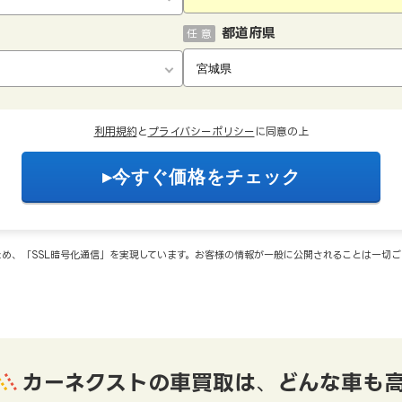
都道府県
任 意
利用規約
と
プライバシーポリシー
に同意の上
め、「SSL暗号化通信」を実現しています。お客様の情報が一般に公開されることは一切
カーネクストの車買取は
、
どんな車も