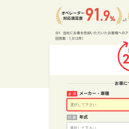
※1. 当社にお車を売却いただいたお客様へのア
回答数：1,512件）
お車に
メーカー・車種
必 須
年式
任 意