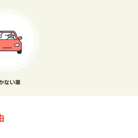
かない車
由
。