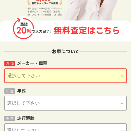
お車について
メーカー・車種
必 須
年式
任 意
走行距離
任 意