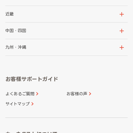
秋田県
山形県
群馬県
埼玉県
新潟県
富山県
近畿
福島県
千葉県
東京都
石川県
福井県
大阪府
兵庫県
中国・四国
神奈川県
山梨県
長野県
京都府
滋賀県
鳥取県
島根県
九州・沖縄
岐阜県
静岡県
奈良県
三重県
岡山県
広島県
福岡県
佐賀県
愛知県
和歌山県
お客様サポートガイド
山口県
徳島県
長崎県
熊本県
よくあるご質問
お客様の声
香川県
愛媛県
大分県
宮崎県
サイトマップ
高知県
鹿児島県
沖縄県