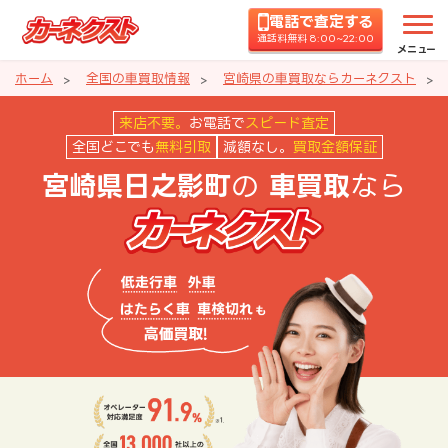
電話で査定する
通話料無料 8:00~22:00
メニュー
ホーム
全国の車買取情報
宮崎県の車買取ならカーネクスト
宮崎県日之影町の車買取ならカー
来店不要。
お電話で
スピード査定
全国どこでも
無料引取
減額なし。
買取金額保証
の
なら
宮崎県日之影町
車買取