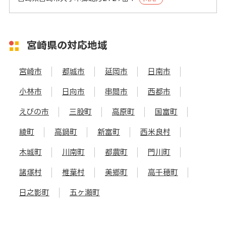
宮崎県の対応地域
宮崎市
都城市
延岡市
日南市
小林市
日向市
串間市
西都市
えびの市
三股町
高原町
国富町
綾町
高鍋町
新富町
西米良村
木城町
川南町
都農町
門川町
諸塚村
椎葉村
美郷町
高千穂町
日之影町
五ヶ瀬町