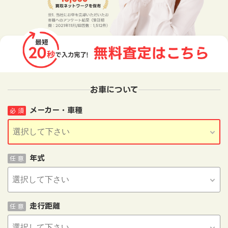
お車について
メーカー・車種
必 須
年式
任 意
走行距離
任 意