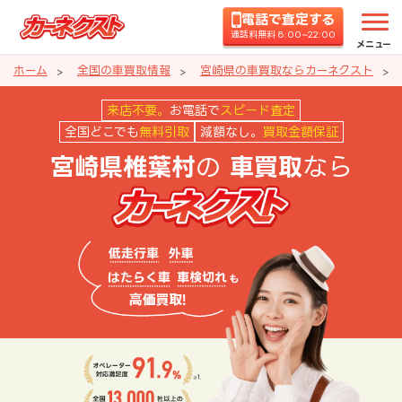
電話で査定する
通話料無料 8:00~22:00
メニュー
ホーム
全国の車買取情報
宮崎県の車買取ならカーネクスト
宮崎県椎葉村の車買取ならカーネ
来店不要。
お電話で
スピード査定
全国どこでも
無料引取
減額なし。
買取金額保証
の
なら
宮崎県椎葉村
車買取