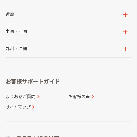
秋田県
山形県
群馬県
埼玉県
新潟県
富山県
近畿
福島県
千葉県
東京都
石川県
福井県
大阪府
兵庫県
中国・四国
神奈川県
山梨県
長野県
京都府
滋賀県
鳥取県
島根県
九州・沖縄
岐阜県
静岡県
奈良県
三重県
岡山県
広島県
福岡県
佐賀県
愛知県
和歌山県
お客様サポートガイド
山口県
徳島県
長崎県
熊本県
よくあるご質問
お客様の声
香川県
愛媛県
大分県
宮崎県
サイトマップ
高知県
鹿児島県
沖縄県