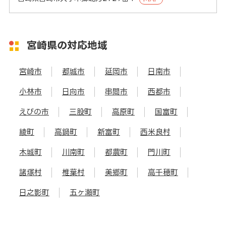
宮崎県の対応地域
宮崎市
都城市
延岡市
日南市
小林市
日向市
串間市
西都市
えびの市
三股町
高原町
国富町
綾町
高鍋町
新富町
西米良村
木城町
川南町
都農町
門川町
諸塚村
椎葉村
美郷町
高千穂町
日之影町
五ヶ瀬町