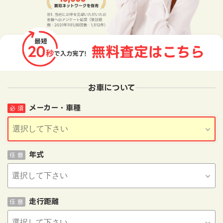
お車について
メーカー・車種
必 須
年式
任 意
走行距離
任 意