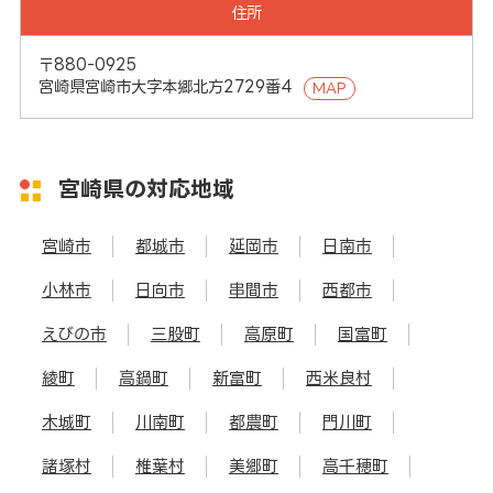
住所
〒880-0925
宮崎県宮崎市大字本郷北方2729番4
MAP
宮崎県の対応地域
宮崎市
都城市
延岡市
日南市
小林市
日向市
串間市
西都市
えびの市
三股町
高原町
国富町
綾町
高鍋町
新富町
西米良村
木城町
川南町
都農町
門川町
諸塚村
椎葉村
美郷町
高千穂町