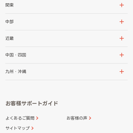
北海道
青森県
関東
岩手県
宮城県
茨城県
栃木県
中部
秋田県
山形県
群馬県
埼玉県
新潟県
富山県
近畿
福島県
千葉県
東京都
石川県
福井県
大阪府
兵庫県
中国・四国
神奈川県
山梨県
長野県
京都府
滋賀県
鳥取県
島根県
九州・沖縄
岐阜県
静岡県
奈良県
三重県
岡山県
広島県
福岡県
佐賀県
愛知県
和歌山県
お客様サポートガイド
山口県
徳島県
長崎県
熊本県
よくあるご質問
お客様の声
香川県
愛媛県
大分県
宮崎県
サイトマップ