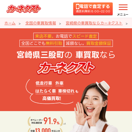
電話で査定する
通話料無料 8:00~22:00
メニュー
ホーム
全国の車買取情報
宮崎県の車買取ならカーネクスト
宮崎県三股町の車買取ならカーネ
来店不要。
お電話で
スピード査定
全国どこでも
無料引取
減額なし。
買取金額保証
の
なら
宮崎県三股町
車買取