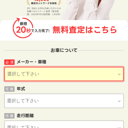
お車について
メーカー・車種
必 須
年式
任 意
走行距離
任 意