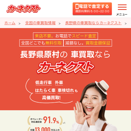
電話で査定する
通話料無料 8:00~22:00
メニュー
ホーム
全国の車買取情報
長野県の車買取ならカーネクスト
長野県原村の車買取ならカーネク
来店不要。
お電話で
スピード査定
全国どこでも
無料引取
減額なし。
買取金額保証
の
なら
長野県原村
車買取