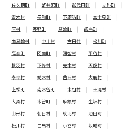
佐久穂町
軽井沢町
御代田町
立科町
青木村
長和町
下諏訪町
富士見町
原村
辰野町
箕輪町
飯島町
南箕輪村
中川村
宮田村
松川町
高森町
阿南町
阿智村
平谷村
根羽村
下條村
売木村
天龍村
泰阜村
喬木村
豊丘村
大鹿村
上松町
南木曽町
木祖村
王滝村
大桑村
木曽町
麻績村
生坂村
山形村
朝日村
筑北村
池田町
松川村
白馬村
小谷村
坂城町