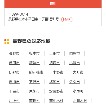
住所
〒399-0014
長野県松本市平田東二丁目1番11号
MAP
長野県の対応地域
長野市
松本市
上田市
岡谷市
飯田市
諏訪市
須坂市
小諸市
伊那市
駒ヶ根市
中野市
大町市
飯山市
茅野市
塩尻市
佐久市
千曲市
東御市
安曇野市
小海町
川上村
南牧村
南相木村
北相木村