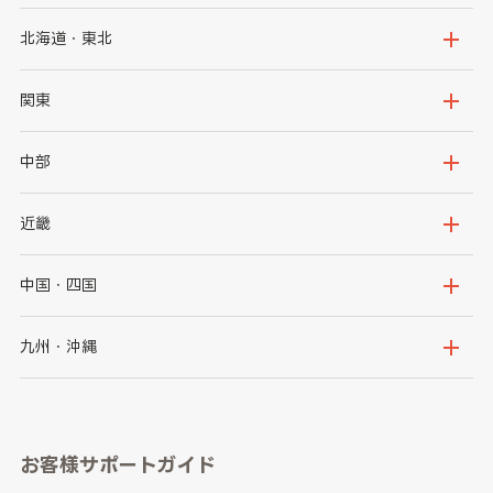
北海道・東北
北海道
青森県
関東
岩手県
宮城県
茨城県
栃木県
中部
秋田県
山形県
群馬県
埼玉県
新潟県
富山県
近畿
福島県
千葉県
東京都
石川県
福井県
大阪府
兵庫県
中国・四国
神奈川県
山梨県
長野県
京都府
滋賀県
鳥取県
島根県
九州・沖縄
岐阜県
静岡県
奈良県
三重県
岡山県
広島県
福岡県
佐賀県
愛知県
和歌山県
お客様サポートガイド
山口県
徳島県
長崎県
熊本県