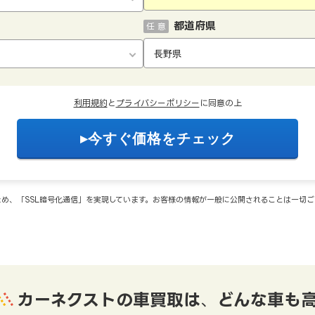
都道府県
任 意
利用規約
と
プライバシーポリシー
に同意の上
め、「SSL暗号化通信」を実現しています。お客様の情報が一般に公開されることは一切
カーネクストの車買取は
、
どんな車も