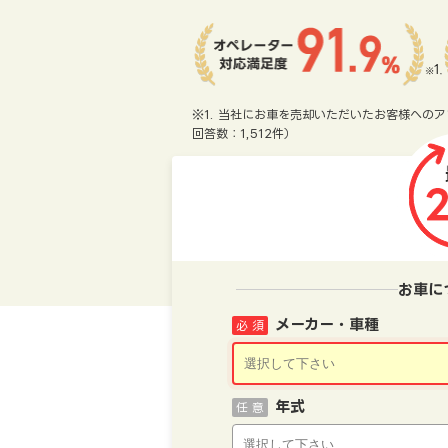
※1. 当社にお車を売却いただいたお客様へのア
回答数：1,512件）
お車に
メーカー・車種
必 須
年式
任 意