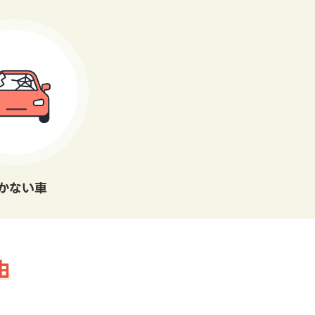
かない車
由
。