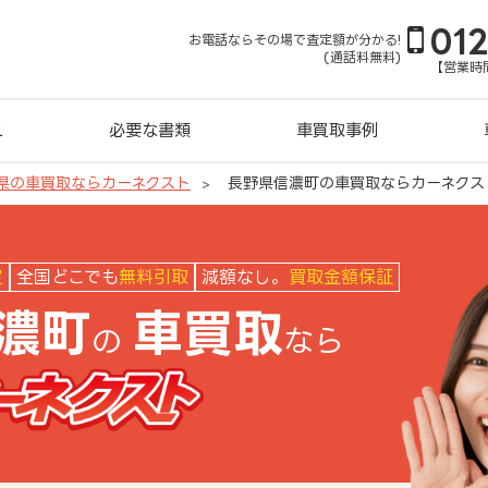
01
お電話ならその場で査定額が分かる!
(通話料無料)
【営業時間
れ
必要な書類
車買取事例
県の車買取ならカーネクスト
長野県信濃町の車買取ならカーネクス
クスト
定
全国どこでも
無料引取
減額なし。
買取金額保証
濃町
車買取
の
なら