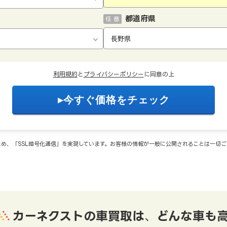
都道府県
任 意
利用規約
と
プライバシーポリシー
に同意の上
め、「SSL暗号化通信」を実現しています。お客様の情報が一般に公開されることは一切
カーネクストの車買取は
、
どんな車も