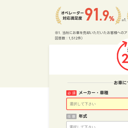
※1. 当社にお車を売却いただいたお客様へのア
回答数：1,512件）
お車に
メーカー・車種
必 須
年式
任 意