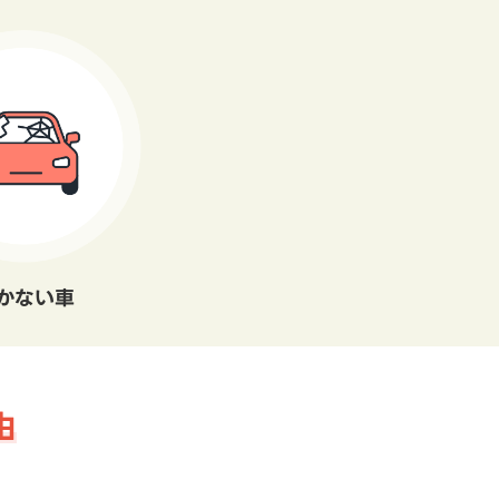
かない車
由
。