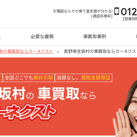
01
お電話ならその場で査定額が分かる!
(通話料無料)
【営業時間
れ
必要な書類
車買取事例
県の車買取ならカーネクスト
長野県生坂村の車買取ならカーネクス
クスト
定
全国どこでも
無料引取
減額なし。
買取金額保証
坂村
車買取
の
なら